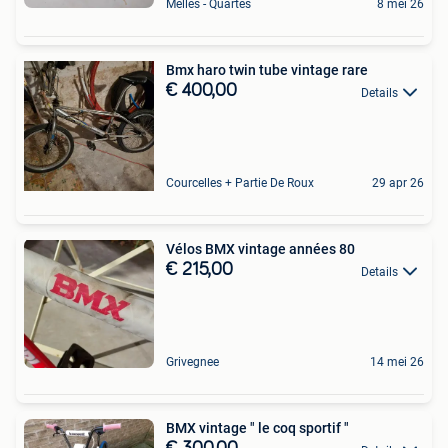
Melles - Quartes
8 mei 26
Bmx haro twin tube vintage rare
€ 400,00
Details
Courcelles + Partie De Roux
29 apr 26
Vélos BMX vintage années 80
€ 215,00
Details
Grivegnee
14 mei 26
BMX vintage " le coq sportif "