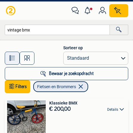
Fietsen en Brommers
Sorteer op
Alle afstanden…
Bewaar je zoekopdracht
Filters
Fietsen en Brommers
Klassieke BMX
€ 200,00
Details