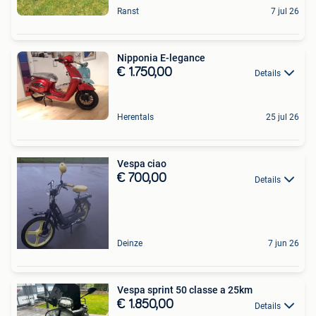
Ranst
7 jul 26
Nipponia E-legance
€ 1.750,00
Details
Herentals
25 jul 26
Vespa ciao
€ 700,00
Details
Deinze
7 jun 26
Vespa sprint 50 classe a 25km
€ 1.850,00
Details