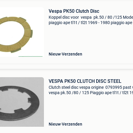
Vespa PK50 Clutch Disc
Koppel disc voor vespa pk.50 / 80 /125 Mode
piaggio ape tl1t / tl2t 1969 - 1980 piaggio ape 
/ fl2 tl6t 1989 ->20000 piaggio ape p 50 ( ves
) tl3t 1980 - piaggio ape tm p 50 / elest
Nieuw
Verzenden
VESPA PK50 CLUTCH DISC STEEL
Clutch steel disc vespa origine 0793995 past
vespa pk.50 /80 / 125 Piaggio ape tl1t / tl2t 1
1980 piaggio ape 50 fl / fl2 tl6t 1989 ->20000
piaggio ape p 50 ( vespacar ) tl3t 1980 - pia
Nieuw
Verzenden