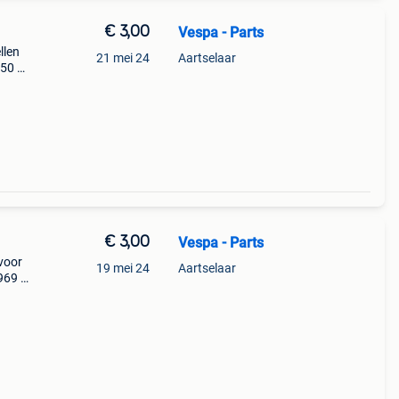
€ 3,00
Vespa - Parts
llen
21 mei 24
Aartselaar
50 fl
pacar
€ 3,00
Vespa - Parts
 voor
19 mei 24
Aartselaar
969 -