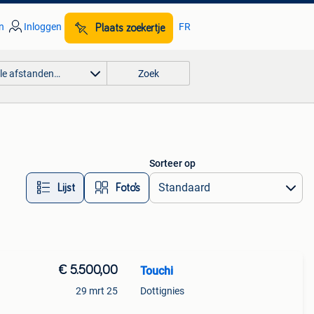
n
Inloggen
FR
Plaats zoekertje
lle afstanden…
Zoek
Sorteer op
Lijst
Foto’s
€ 5.500,00
Touchi
29 mrt 25
Dottignies