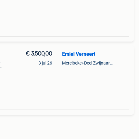
€ 3.500,00
Emiel Verneert
t
3 jul 26
Merelbeke+Deel Zwijnaarde