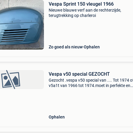
Vespa Sprint 150 vleugel 1966
Nieuwe blauwe verf aan de rechterzijde,
terugtrekking op charleroi
Zo goed als nieuw
Ophalen
Vespa v50 special GEZOCHT
Gezocht .vespa v50 special van .... Tot 1974 o
v5a1t van 1966 tot 1974.moet in perfekte en
correcte werkende staat zijn.bij reactie gelieve
0474 16 88 26.
Ophalen