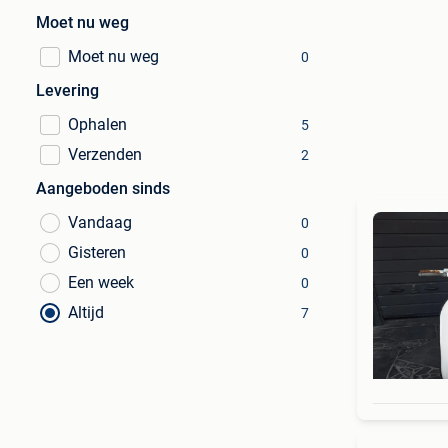
Moet nu weg
Moet nu weg
0
Levering
Ophalen
5
Verzenden
2
Aangeboden sinds
Vandaag
0
Gisteren
0
Een week
0
Altijd
7