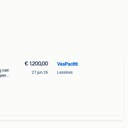
€ 1.200,00
VesPacitti
g niet
27 jun 26
Lessines
geer
ht