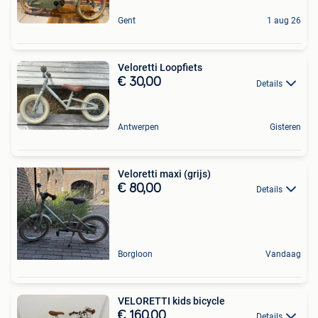
Gent
1 aug 26
Veloretti Loopfiets
€ 30,00
Details
Antwerpen
Gisteren
Veloretti maxi (grijs)
€ 80,00
Details
Borgloon
Vandaag
VELORETTI kids bicycle
€ 160,00
Details