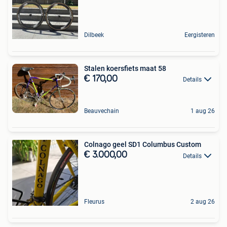
Dilbeek
Eergisteren
Stalen koersfiets maat 58
€ 170,00
Details
Beauvechain
1 aug 26
Colnago geel SD1 Columbus Custom
€ 3.000,00
Details
Fleurus
2 aug 26