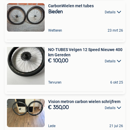
CarbonWielen met tubes
Bieden
Details
Wetteren
23 mrt 26
NO-TUBES Velgen 12 Speed Nieuwe 400
km Gereden️
€ 100,00
Details
Tervuren
6 okt 25
Vision metron carbon wielen schrijfrem
€ 350,00
Details
Lede
21 jul 26