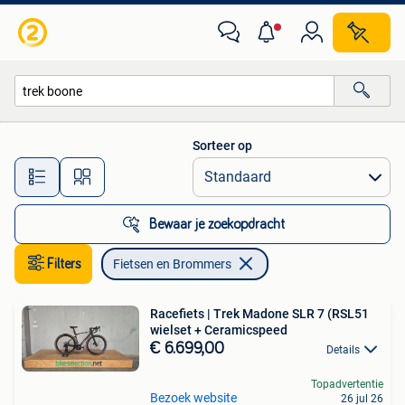
Fietsen en Brommers
Sorteer op
Alle afstanden…
Bewaar je zoekopdracht
Filters
Fietsen en Brommers
Racefiets | Trek Madone SLR 7 (RSL51
wielset + Ceramicspeed
€ 6.699,00
Details
Topadvertentie
Bezoek website
26 jul 26