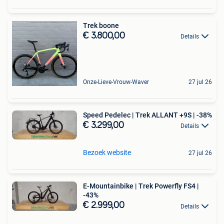
Trek boone
€ 3.800,00
Details
Onze-Lieve-Vrouw-Waver
27 jul 26
Speed Pedelec | Trek ALLANT +9S | -38%
€ 3.299,00
Details
Bezoek website
27 jul 26
E-Mountainbike | Trek Powerfly FS4 |
-43%
€ 2.999,00
Details