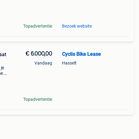
ngen
Topadvertentie
Bezoek website
€ 6.000,00
Cyclis Bike Lease
aat
Vandaag
Hasselt
 je
se.
rmac
Topadvertentie