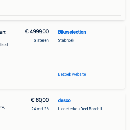
€ 4.999,00
Bikeselection
ert
Gisteren
Stabroek
lized
ngen
Bezoek website
€ 80,00
desco
uw,
24 mrt 26
Liedekerke +Deel Borchtlombeek