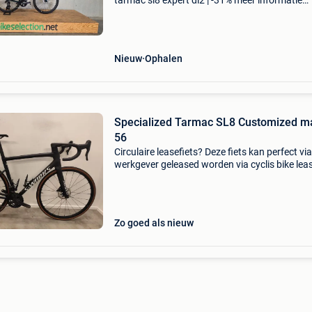
tarmac sl8 expert di2 | -31% meer informatie
algemene informatie kleur: blauw transmissie
transmissie: shimano ultegra di2, 12 versnelli
versn
Nieuw
Ophalen
Specialized Tarmac SL8 Customized m
56
Circulaire leasefiets? Deze fiets kan perfect via
werkgever geleased worden via cyclis bike lea
Na slechts 7 maanden trouwe dienst in een
leasingcontract is deze specialized tarmac ta
sl8 kl
Zo goed als nieuw