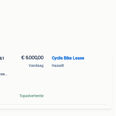
€ 6.000,00
Cyclis Bike Lease
 61
Vandaag
Hasselt
7 sw
rbon
Topadvertentie