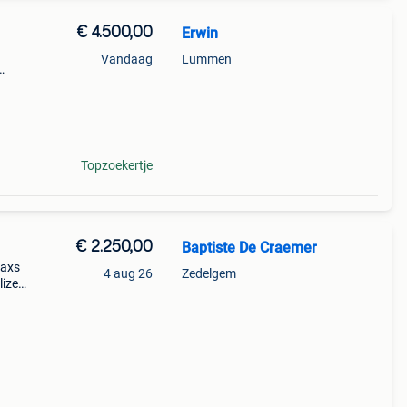
€ 4.500,00
Erwin
Vandaag
Lummen
val
Topzoekertje
€ 2.250,00
Baptiste De Craemer
 axs
4 aug 26
Zedelgem
lized
bon