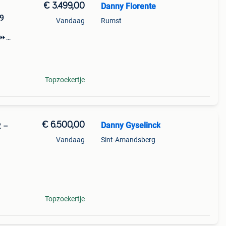
€ 3.499,00
Danny Florente
49
Vandaag
Rumst
⏩️
Topzoekertje
€ 6.500,00
Danny Gyselinck
Vandaag
Sint-Amandsberg
n,
8100-
Topzoekertje