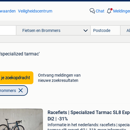
waarden
Veiligheidscentrum
Chat
Meldinge
Fietsen en Brommers
A
'specialized tarmac'
Ontvang meldingen van
 je zoekopdracht
nieuwe zoekresultaten
Brommers
Racefiets | Specialized Tarmac SL8 Exp
Di2 | -31%
Informatie in het nederlands: racefiets | specia