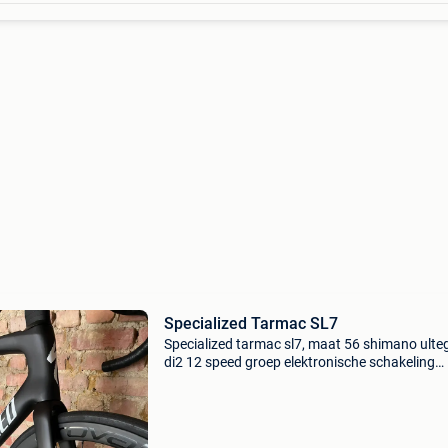
Specialized Tarmac SL7
Specialized tarmac sl7, maat 56 shimano ulte
di2 12 speed groep elektronische schakeling
kettingbladen 50-34, crank 172,5mm cassette
34 wielen roval c38, carbon