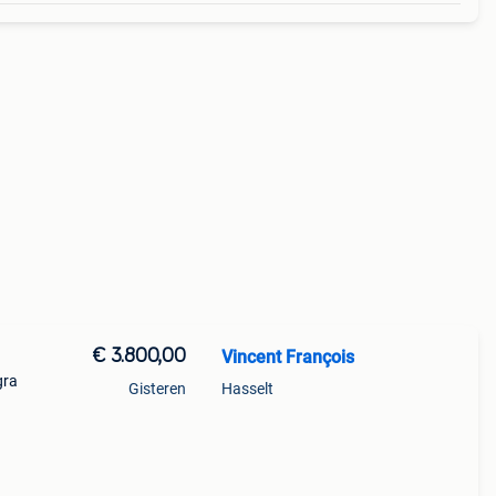
€ 3.800,00
Vincent François
gra
Gisteren
Hasselt
 11-