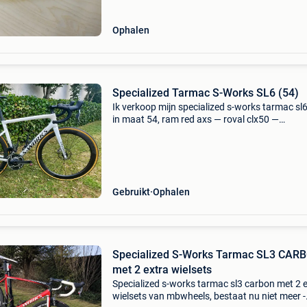
Ophalen
Specialized Tarmac S-Works SL6 (54)
Ik verkoop mijn specialized s-works tarmac sl6
in maat 54, ram red axs — roval clx50 —
powermeter in uitstekende staat. Fiets met de
grootste zorg onderhouden, nooit beschadigd
Geen kosten te ve
Gebruikt
Ophalen
Specialized S-Works Tarmac SL3 CAR
met 2 extra wielsets
Specialized s-works tarmac sl3 carbon met 2 
wielsets van mbwheels, bestaat nu niet meer -