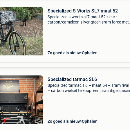
Specialized S-Works SL7 maat 52
Specialized s-works sl 7 maat 52 kleur :
carbon/cameleon silver green sram force met
powermeter wielen : roval rapide c38 stuur : ro
rapide carbon stuurpen en zadelpen : s-works
tarmac zadel : phen
Zo goed als nieuw
Ophalen
Specialized tarmac SL6
Specialized tarmac sl6 – maat 54 – sram rival
– carbon wielset te koop: een prachtige specia
tarmac sl6 in maat 54. Een lichte en stijve car
racefiets die perfect tot zijn recht komt tijde
Zo goed als nieuw
Ophalen