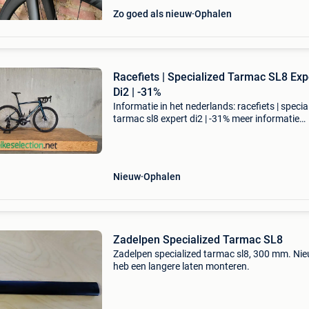
Zo goed als nieuw
Ophalen
Racefiets | Specialized Tarmac SL8 Exp
Di2 | -31%
Informatie in het nederlands: racefiets | specia
tarmac sl8 expert di2 | -31% meer informatie
algemene informatie kleur: blauw transmissie
transmissie: shimano ultegra di2, 12 versnelli
versn
Nieuw
Ophalen
Zadelpen Specialized Tarmac SL8
Zadelpen specialized tarmac sl8, 300 mm. Nie
heb een langere laten monteren.