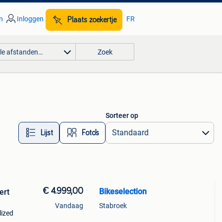
n
Inloggen
FR
Plaats zoekertje
lle afstanden…
Zoek
Sorteer op
Lijst
Foto’s
€ 4.999,00
Bikeselection
ert
Vandaag
Stabroek
lized