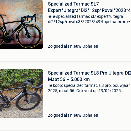
Specialized Tarmac SL7
Expert*Ultegra*Di2*12sp*Roval*2023*
🔥🔥specialized tarmac sl7 expert*ultegra
di2*12sp*roval c38*2023*49*topstaat🔥🔥 ⏩️
florente´s superdeal ⏩️⏩️ 3499€ 😮😮 ⏩️⏩️
nieuwprijs/adviesprijs ⏩️⏩️7000€‼️‼️ ✅️amper
gebruikt, heel l
Zo goed als nieuw
Ophalen
Specialized Tarmac SL8 Pro Ultegra Di2 –
Maat 56 – 5.000 km
Te koop: specialized tarmac sl8 pro, bouwjaar
2025, maat 56. Geleverd op 19/02/2025.
Specificaties: frame: tarmac sl8 fact 10r carbo
schijfremmen groepset: shimano ultegra di2 r
serie (shifters/
Zo goed als nieuw
Ophalen