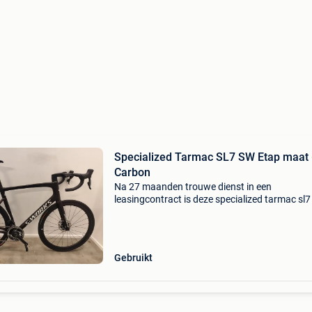
Specialized Tarmac SL7 SW Etap maat
Carbon
Na 27 maanden trouwe dienst in een
leasingcontract is deze specialized tarmac sl
etap klaar voor nieuwe kilometers. Frame: ca
maat: 61 kleur: redonyx/grnt/metwhtsil
versnellingen: sram red eta
Gebruikt