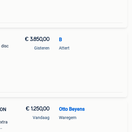
€ 3.850,00
B
 disc
Gisteren
Attert
.
€ 1.250,00
Otto Beyens
BON
Vandaag
Waregem
extra