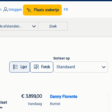
n
Inloggen
FR
Plaats zoekertje
lle afstanden…
Zoek
Sorteer op
Lijst
Foto’s
€ 3.899,00
Danny Florente
lset
Vandaag
Rumst
⏩️