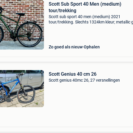
Scott Sub Sport 40 Men (medium)
tour/trekking
Scott sub sport 40 men (medium) 2021
tour/trekking. Slechts 1324km kleur; metallic 
perfect onderhouden en in top staat. Hier en 
een paar lichte gebruiktsporen. Nieuwe
remblokken! Sub alloy
Zo goed als nieuw
Ophalen
Scott Genius 40 cm 26
Scott genius 40mc 26, 27 versnellingen