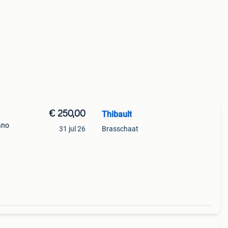
€ 250,00
Thibault
ano
31 jul 26
Brasschaat
klein