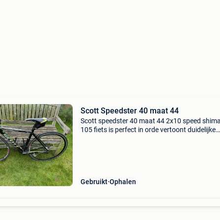
Scott Speedster 40 maat 44
Scott speedster 40 maat 44 2x10 speed shim
105 fiets is perfect in orde vertoont duidelijke
bruiksporen ik verkoop deze fiets omdat die te 
is voor mijn zoon. Perfecte startersfiets
Gebruikt
Ophalen