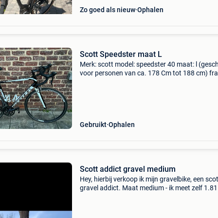
Zo goed als nieuw
Ophalen
Scott Speedster maat L
Merk: scott model: speedster 40 maat: l (gesch
voor personen van ca. 178 Cm tot 188 cm) fr
dubbel gebutst 6061 aluminium groepset: sh
sora (2x9 versnellingen) wielset: syncros race
band
Gebruikt
Ophalen
Scott addict gravel medium
Hey, hierbij verkoop ik mijn gravelbike, een sco
gravel addict. Maat medium - ik meet zelf 1.8
opgebouwd met 12 speed sram force groepse
een sram red aero 48t voorblad voorzien van
powermeter