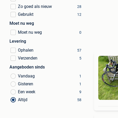
Zo goed als nieuw
28
Gebruikt
12
Moet nu weg
Moet nu weg
0
Levering
Ophalen
57
Verzenden
5
Aangeboden sinds
Vandaag
1
Gisteren
1
Een week
9
Altijd
58