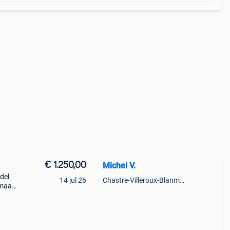
€ 1.250,00
Michel V.
odel
14 jul 26
Chastre-Villeroux-Blanmont
imaal
w
 -