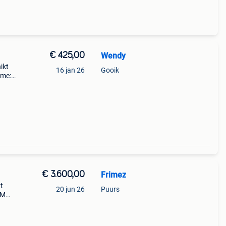
€ 425,00
Wendy
ikt
16 jan 26
Gooik
ame:
imano
 27
€ 3.600,00
Frimez
tt
20 jun 26
Puurs
1M
t met