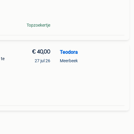
ht rc
Topzoekertje
€ 40,00
Teodora
 te
27 jul 26
Meerbeek