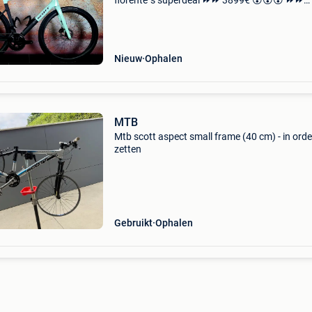
florente´s superdeal ⏩️⏩️ 3899€ 😮😮😮 ⏩️⏩️
adviesprijs/nieuwprijs ⏩️⏩️ 4999€ ‼️‼️‼️
✅️splinternieuw showroommodel. ✅️Lichtgewic
hmx carbo
Nieuw
Ophalen
MTB
Mtb scott aspect small frame (40 cm) - in orde
zetten
Gebruikt
Ophalen