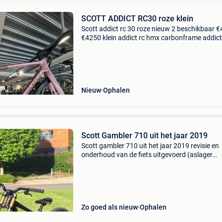
SCOTT ADDICT RC30 roze klein
Scott addict rc 30 roze nieuw 2 beschikbaar €
€4250 klein addict rc hmx carbonframe addict
hmx carbon voorvork syncros capital 1.0 Tube
schijfwielen shimano 105 di2 schijfaandrij
Nieuw
Ophalen
Scott Gambler 710 uit het jaar 2019
Scott gambler 710 uit het jaar 2019 revisie en
onderhoud van de fiets uitgevoerd (aslager
vervangen) magura mt trail voorremmen met 
zuigers magura mt5 achterremmen met 4 zui
de slangen en het ol
Zo goed als nieuw
Ophalen