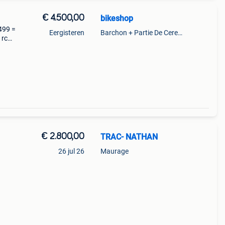
€ 4.500,00
bikeshop
499 =
Eergisteren
Barchon + Partie De Cerexhe - Heuseux, De Evegnee - Tignee
 rc
less
€ 2.800,00
TRAC- NATHAN
26 jul 26
Maurage
2
gers