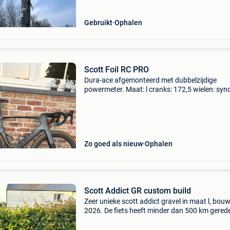
Gebruikt
Ophalen
Scott Foil RC PRO
Dura-ace afgemonteerd met dubbelzijdige
powermeter. Maat: l cranks: 172,5 wielen: syn
capital 1.0S aero voorblad: 12s 54-40 nj casse
11-30 zadel: slr 3d (selle italia) bottom bracket
ceramic s
Zo goed als nieuw
Ophalen
Scott Addict GR custom build
Zeer unieke scott addict gravel in maat l, bou
2026. De fiets heeft minder dan 500 km gered
verkeert in absolute nieuwstaat. Factuur is
aanwezig. Volledig zelf opgebouwd als erkend