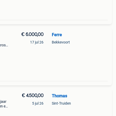
€ 6.000,00
Ferre
17 jul 26
Bekkevoort
cros
tte:
€ 4.500,00
Thomas
wjaar
5 jul 26
Sint-Truiden
en en