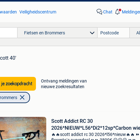
waarden
Veiligheidscentrum
Chat
Meldinge
Fietsen en Brommers
A
scott 40'
Ontvang meldingen van
 je zoekopdracht
nieuwe zoekresultaten
Brommers
Scott Addict RC 30
2026*NIEUW*L56*Di2*12sp*Carbon wie
🔥🔥scott addict rc 30 2026*l56*nieuw🔥🔥 ⏩️