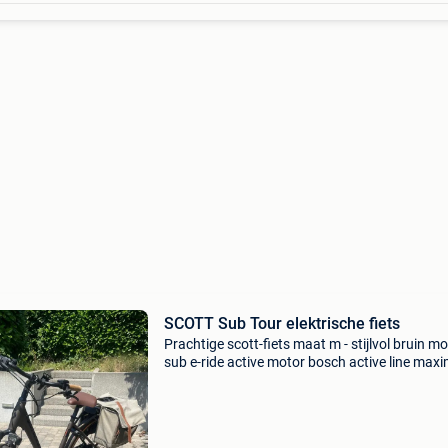
SCOTT Sub Tour elektrische fiets
Prachtige scott-fiets maat m - stijlvol bruin m
sub e-ride active motor bosch active line max
koppel 40 nm maximaal motorvermogen 586 
maximale ondersteuning 340% mode eco - tour
sport - t