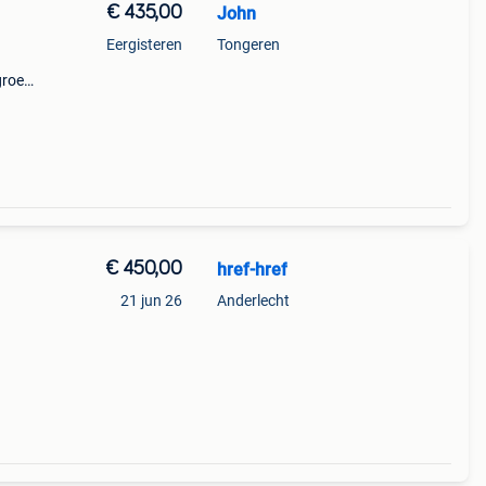
€ 435,00
John
Eergisteren
Tongeren
groen
daar
€ 450,00
href-href
21 jun 26
Anderlecht