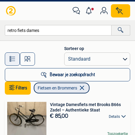
Fietsen en Brommers
Sorteer op
Alle afstanden…
Bewaar je zoekopdracht
Filters
Fietsen en Brommers
Vintage Damesfiets met Brooks B66s
Zadel – Authentieke Staat
€ 85,00
Details
Topzoekertje