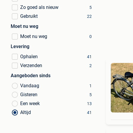
Zo goed als nieuw
5
Gebruikt
22
Moet nu weg
Moet nu weg
0
Levering
Ophalen
41
Verzenden
2
Aangeboden sinds
Vandaag
1
Gisteren
5
Een week
13
Altijd
41