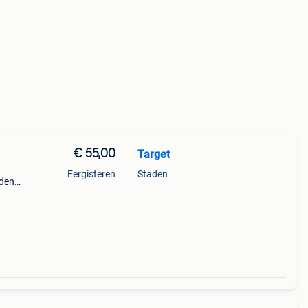
€ 55,00
Target
Eergisteren
Staden
den.