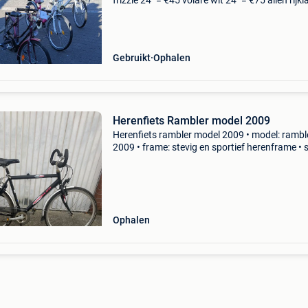
frizzle 24" = €45 volare wit 24" = €75 allen rijkl
Gebruikt
Ophalen
Herenfiets Rambler model 2009
Herenfiets rambler model 2009 • model: rambl
2009 • frame: stevig en sportief herenframe • s
racestuur voor comfortabele grip • aandrijving
shimano-versnellingen • con
Ophalen