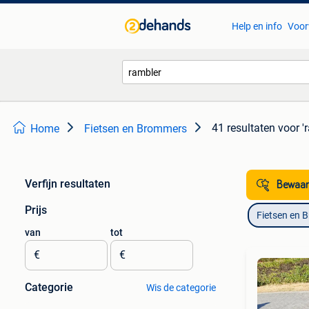
Help en info
Voor
41 resultaten
voor '
Home
Fietsen en Brommers
Verfijn resultaten
Bewaar
Prijs
Fietsen en 
van
tot
€
€
Categorie
Wis de categorie