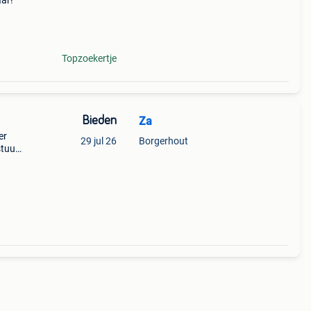
aar!
Topzoekertje
Bieden
Za
er
29 jul 26
Borgerhout
tuur:
: