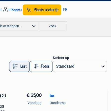
n
Inloggen
FR
Plaats zoekertje
lle afstanden…
Zoek
Sorteer op
Lijst
Foto’s
€ 25,00
be
12J
Vandaag
Oostkamp
€25