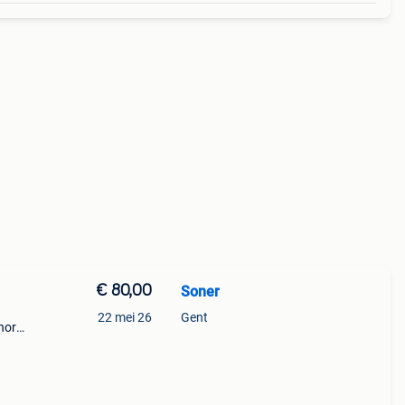
€ 80,00
Soner
22 mei 26
Gent
inorde
e