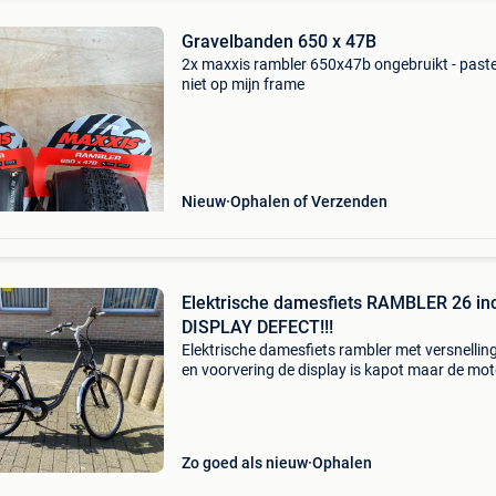
Gravelbanden 650 x 47B
2x maxxis rambler 650x47b ongebruikt - past
niet op mijn frame
Nieuw
Ophalen of Verzenden
Elektrische damesfiets RAMBLER 26 in
DISPLAY DEFECT!!!
Elektrische damesfiets rambler met versnellin
en voorvering de display is kapot maar de mot
batterij werken nog goed de fiets is volledig in
gezet de fiets heeft wielmaat 26 oplader inbeg
Zo goed als nieuw
Ophalen