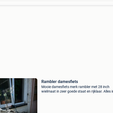
Rambler damesfiets
Mooie damesfiets merk rambler met 28 inch
wielmaat in zeer goede staat en rijklaar. Alles 
zoals: ketting, wielen, lichten, remmen. Staat t
koop omdat deze niet gebruikt word.