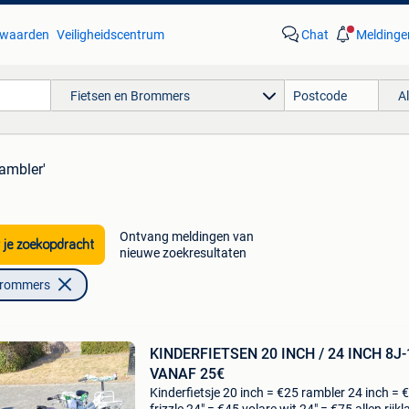
waarden
Veiligheidscentrum
Chat
Meldinge
Fietsen en Brommers
A
rambler'
Ontvang meldingen van
 je zoekopdracht
nieuwe zoekresultaten
Brommers
KINDERFIETSEN 20 INCH / 24 INCH 8J-
VANAF 25€
Kinderfietsje 20 inch = €25 rambler 24 inch = 