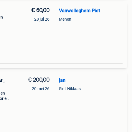
€ 60,00
Vanwolleghem Piet
en
28 jul 26
Menen
€ 200,00
jan
ch,
20 mei 26
Sint-Niklaas
gen
or en
 orde