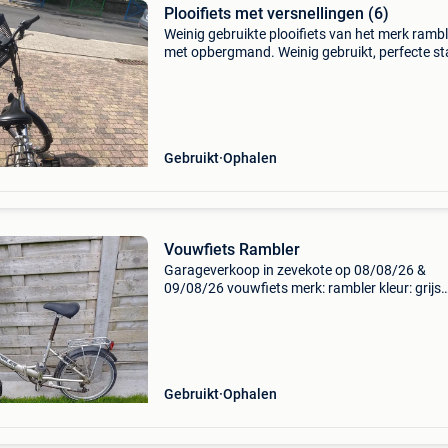
Plooifiets met versnellingen (6)
Weinig gebruikte plooifiets van het merk rambl
met opbergmand. Weinig gebruikt, perfecte st
Gebruikt
Ophalen
Vouwfiets Rambler
Garageverkoop in zevekote op 08/08/26 &
09/08/26 vouwfiets merk: rambler kleur: grijs
framehoogte:32 cm wielmaat: 20 inch
versnellingen: 6 voor en achter velgremmen
volledige opvouwbare er zijn ge
Gebruikt
Ophalen