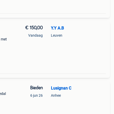
€ 150,00
Y.Y A.B
Vandaag
Leuven
n met
Bieden
Lusignan C
edal
6 jun 26
Anhee