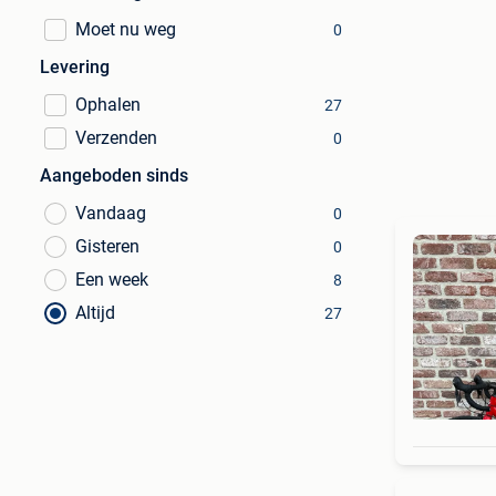
Moet nu weg
0
Levering
Ophalen
27
Verzenden
0
Aangeboden sinds
Vandaag
0
Gisteren
0
Een week
8
Altijd
27