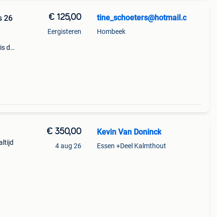
€ 125,00
tine_schoeters@hotmail.c
s 26
Eergisteren
Hombeek
is de
en
e
€ 350,00
Kevin Van Doninck
ltijd
4 aug 26
Essen +Deel Kalmthout
aat: