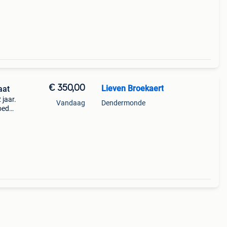
€ 350,00
Lieven Broekaert
aat
 jaar.
Vandaag
Dendermonde
oede