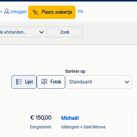
n
Inloggen
FR
Plaats zoekertje
lle afstanden…
Zoek
Sorteer op
Lijst
Foto’s
€ 150,00
Michaël
Eergisteren
Iddergem + Deel Ninove