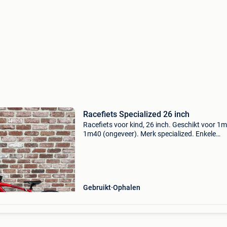
Racefiets Specialized 26 inch
Racefiets voor kind, 26 inch. Geschikt voor 1
1m40 (ongeveer). Merk specialized. Enkele
gebruikssporen. Pas grondig nagekeken met
nieuwe binnen- en buitenbanden. Inclusief
klikpedalen (look). 16 Ve
Gebruikt
Ophalen