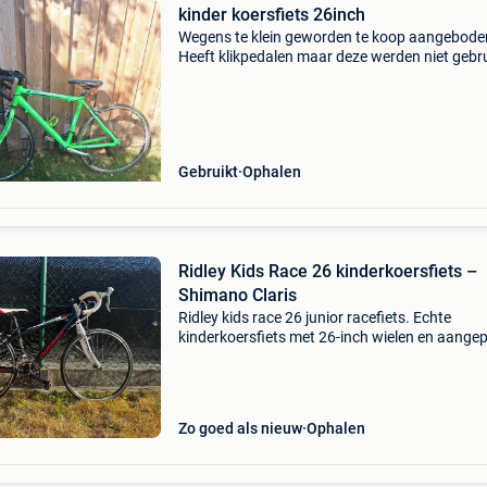
kinder koersfiets 26inch
Wegens te klein geworden te koop aangebode
Heeft klikpedalen maar deze werden niet gebru
Remmen extra veilig aan het stuur, schakel s
op kindermaat. In gebruikte staat.
Gebruikt
Ophalen
Ridley Kids Race 26 kinderkoersfiets –
Shimano Claris
Ridley kids race 26 junior racefiets. Echte
kinderkoersfiets met 26-inch wielen en aange
geometrie voor jonge wielrenners. Specificatie
shimano claris 8 versnellingen – shimano clari
geïnteg
Zo goed als nieuw
Ophalen