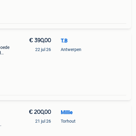
€ 390,00
T.B
 goede
22 jul 26
Antwerpen
d
ect
€ 200,00
Millie
21 jul 26
Torhout
deren
ssstuu