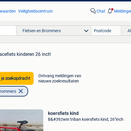
waarden
Veiligheidscentrum
Chat
Meldinge
Fietsen en Brommers
A
racefiets kinderen 26 inch'
Ontvang meldingen van
 je zoekopdracht
nieuwe zoekresultaten
Brommers
koersfiets kind
B&#39;twin triban koersfiets kind, 26"inch