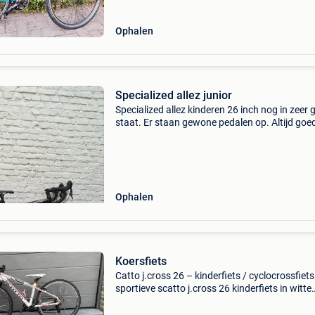
Ophalen
Specialized allez junior
Specialized allez kinderen 26 inch nog in zeer
staat. Er staan gewone pedalen op. Altijd goe
onderhouden en binnen gestaan. Je kan er dir
van genieten
Ophalen
Koersfiets
Catto j.cross 26 – kinderfiets / cyclocrossfiets
sportieve scatto j.cross 26 kinderfiets in witte
uitvoering met rode accenten. Ideaal voor kin
tot ongeveer 12 jaar. Uitgerust met race-/cro