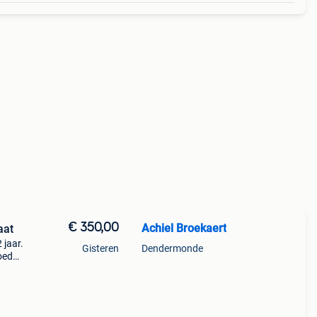
€ 350,00
Achiel Broekaert
aat
 jaar.
Gisteren
Dendermonde
oede