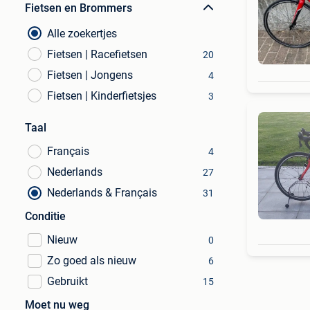
Fietsen en Brommers
Alle zoekertjes
Fietsen | Racefietsen
20
Fietsen | Jongens
4
Fietsen | Kinderfietsjes
3
Taal
Français
4
Nederlands
27
Nederlands & Français
31
Conditie
Nieuw
0
Zo goed als nieuw
6
Gebruikt
15
Moet nu weg