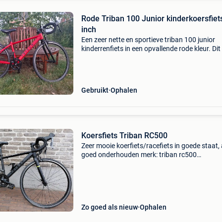
Rode Triban 100 Junior kinderkoersfiet
inch
Een zeer nette en sportieve triban 100 junior
kinderrenfiets in een opvallende rode kleur. Dit 
ideale instapwielrenfiets voor kinderen die will
ontdekken of wielrennen iets voor hen is, of di
Gebruikt
Ophalen
Koersfiets Triban RC500
Zeer mooie koerfiets/racefiets in goede staat, a
goed onderhouden merk: triban rc500
versnellingen: shimano claris 2x8 speed wielm
26 inch geschikt voor kinderen van 1.20M tot
1.45M
Zo goed als nieuw
Ophalen