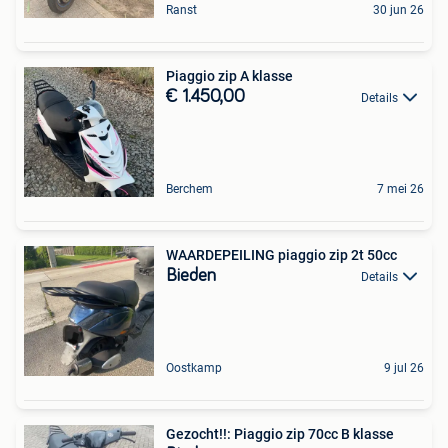
Ranst
30 jun 26
Piaggio zip A klasse
€ 1.450,00
Details
Berchem
7 mei 26
WAARDEPEILING piaggio zip 2t 50cc
Bieden
Details
Oostkamp
9 jul 26
Gezocht!!: Piaggio zip 70cc B klasse