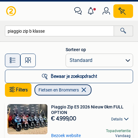
Fietsen en Brommers
Sorteer op
Alle afstanden…
Bewaar je zoekopdracht
Filters
Fietsen en Brommers
Piaggio Zip E5 2026 Nieuw 0km FULL
OPTION
€ 4.999,00
Details
Topadvertentie
Bezoek website
Vandaag