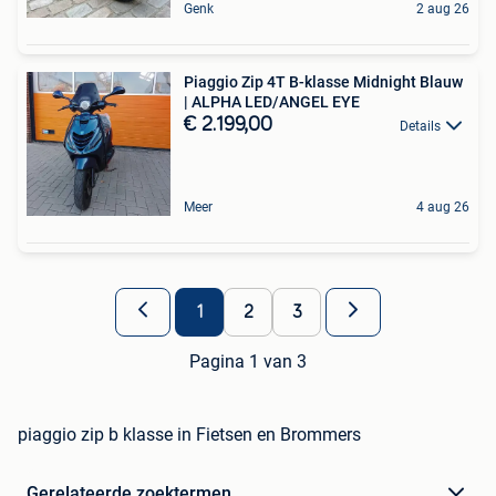
Genk
2 aug 26
Piaggio Zip 4T B-klasse Midnight Blauw
| ALPHA LED/ANGEL EYE
€ 2.199,00
Details
Meer
4 aug 26
1
2
3
Pagina 1 van 3
piaggio zip b klasse in Fietsen en Brommers
Gerelateerde zoektermen