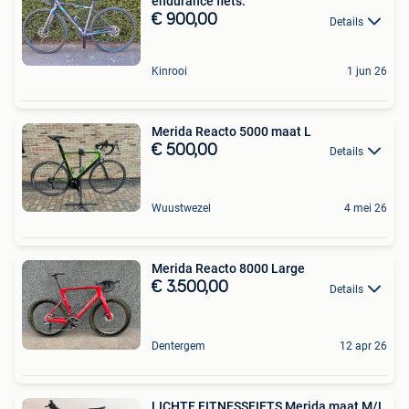
endurance fiets.
€ 900,00
Details
Kinrooi
1 jun 26
Merida Reacto 5000 maat L
€ 500,00
Details
Wuustwezel
4 mei 26
Merida Reacto 8000 Large
€ 3.500,00
Details
Dentergem
12 apr 26
LICHTE FITNESSFIETS Merida maat M/L