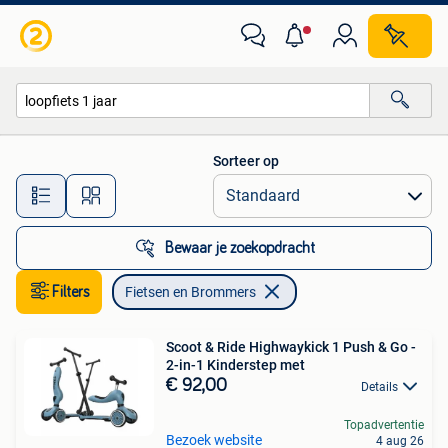
Fietsen en Brommers
Sorteer op
Alle afstanden…
Bewaar je zoekopdracht
Filters
Fietsen en Brommers
Scoot & Ride Highwaykick 1 Push & Go -
2-in-1 Kinderstep met
€ 92,00
Details
Topadvertentie
Bezoek website
4 aug 26