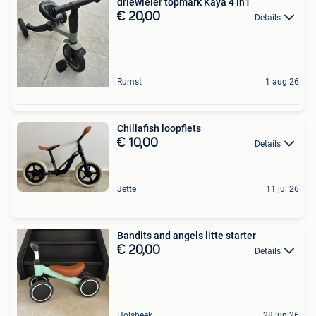
driewieler topmark Kaya 4 in1
€ 20,00
Details
Rumst
1 aug 26
Chillafish loopfiets
€ 10,00
Details
Jette
11 jul 26
Bandits and angels litte starter
€ 20,00
Details
Holsbeek
28 jun 26