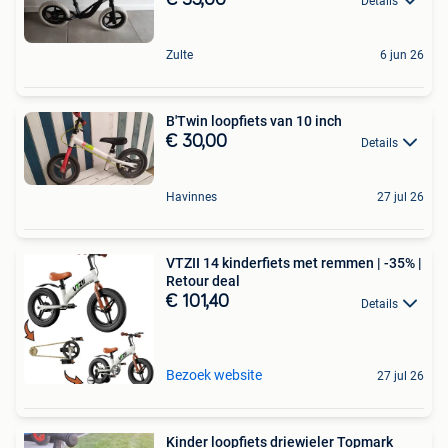
Details
Zulte
6 jun 26
B'Twin loopfiets van 10 inch
€ 30,00
Details
Havinnes
27 jul 26
VTZII 14 kinderfiets met remmen | -35% |
Retour deal
€ 101,40
Details
Bezoek website
27 jul 26
Kinder loopfiets driewieler Topmark