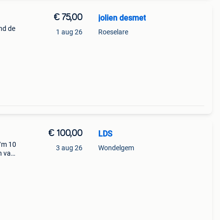
€ 75,00
jolien desmet
ond de
1 aug 26
Roeselare
€ 100,00
LDS
t/m 10
3 aug 26
Wondelgem
n van
.
n