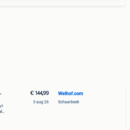
€ 144,99
Welhof.com
–
3 aug 26
Schaarbeek
n?
al
jaar
fnee