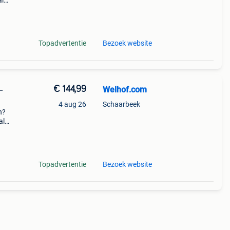
al
jaar
fnee
Topadvertentie
Bezoek website
€ 144,99
Welhof.com
–
4 aug 26
Schaarbeek
n?
al
jaar
Topadvertentie
Bezoek website