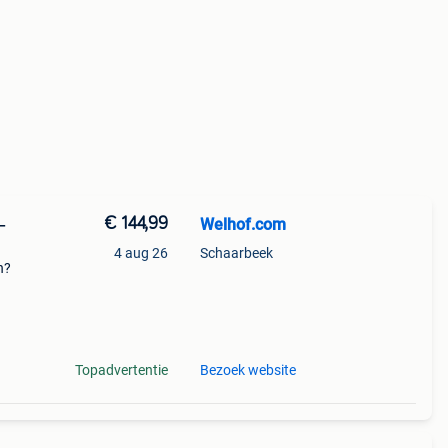
€ 144,99
Welhof.com
–
4 aug 26
Schaarbeek
n?
n 5
e
Topadvertentie
Bezoek website