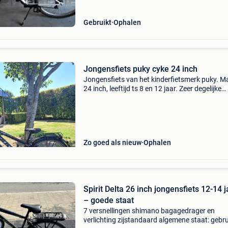
Gebruikt
Ophalen
Jongensfiets puky cyke 24 inch
Jongensfiets van het kinderfietsmerk puky. M
24 inch, leeftijd ts 8 en 12 jaar. Zeer degelijke
kinderfiets met naafdynamo, 7 versnellingen, s
hand en terugtraprem. 4 Jaar oud. Alles perfe
ond
Zo goed als nieuw
Ophalen
Spirit Delta 26 inch jongensfiets 12-14 j
– goede staat
7 versnellingen shimano bagagedrager en
verlichting zijstandaard algemene staat: gebru