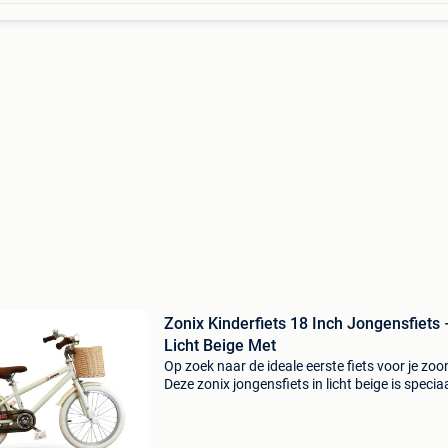
Zonix Kinderfiets 18 Inch Jongensfiets 
Licht Beige Met
Op zoek naar de ideale eerste fiets voor je zoo
Deze zonix jongensfiets in licht beige is specia
ontworpen voor jonge fietshelden van 5 t/m 7 
(maat 110-123) . Dankzij het stevige frame, a