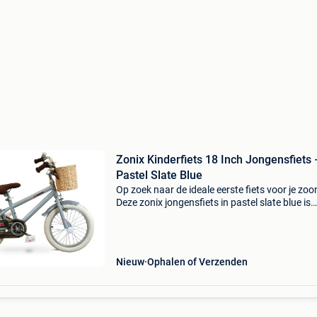
Zonix Kinderfiets 18 Inch Jongensfiets 
Pastel Slate Blue
Op zoek naar de ideale eerste fiets voor je zoo
Deze zonix jongensfiets in pastel slate blue is
speciaal ontworpen voor jonge fietshelden va
t/m 7 jaar (maat 110-123) . Dankzij het stevig
frame,
Nieuw
Ophalen of Verzenden