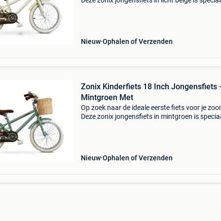
Deze zonix jongensfiets in licht beige is specia
ontworpen voor jonge fietshelden van 5 t/m 7 
(maat 110-123) . Dankzij het stevige frame, a
Nieuw
Ophalen of Verzenden
Zonix Kinderfiets 18 Inch Jongensfiets 
Mintgroen Met
Op zoek naar de ideale eerste fiets voor je zoo
Deze zonix jongensfiets in mintgroen is specia
ontworpen voor jonge fietshelden van 5 t/m 7 
(maat 110-123) . Dankzij het stevige frame,
afneemb
Nieuw
Ophalen of Verzenden