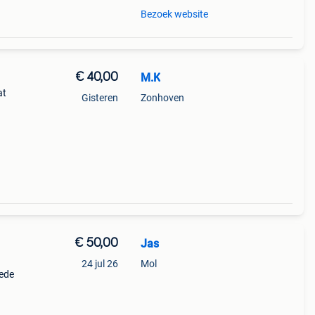
Bezoek website
€ 40,00
M.K
at
Gisteren
Zonhoven
€ 50,00
Jas
24 jul 26
Mol
oede