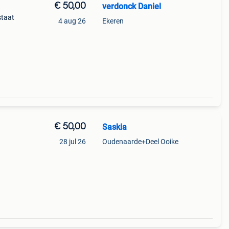
€ 50,00
verdonck Daniel
staat
4 aug 26
Ekeren
€ 50,00
Saskia
28 jul 26
Oudenaarde+Deel Ooike