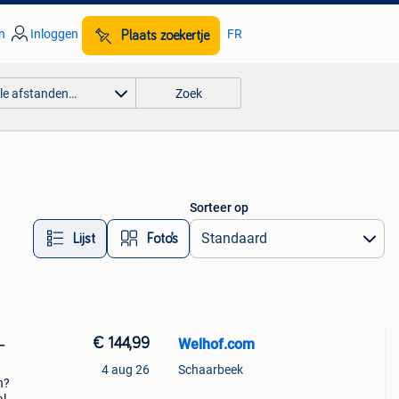
n
Inloggen
FR
Plaats zoekertje
lle afstanden…
Zoek
Sorteer op
Lijst
Foto’s
€ 144,99
Welhof.com
–
4 aug 26
Schaarbeek
n?