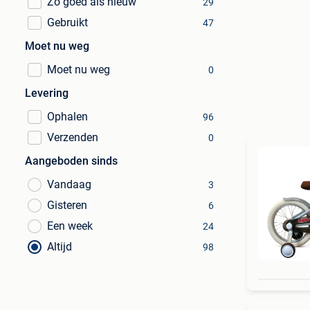
Zo goed als nieuw
29
Gebruikt
47
Moet nu weg
Moet nu weg
0
Levering
Ophalen
96
Verzenden
0
Aangeboden sinds
Vandaag
3
Gisteren
6
Een week
24
Altijd
98