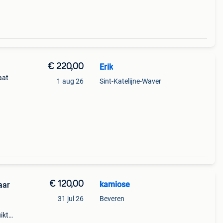
€ 220,00
Erik
aat
1 aug 26
Sint-Katelijne-Waver
lot,
ct
€ 120,00
kamiose
aar
31 jul 26
Beveren
ikt