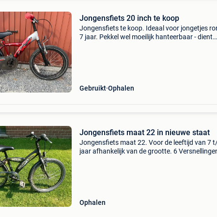
Jongensfiets 20 inch te koop
Jongensfiets te koop. Ideaal voor jongetjes r
7 jaar. Pekkel wel moeilijk hanteerbaar - dient
vervangen te worden. Torpedo
Gebruikt
Ophalen
Jongensfiets maat 22 in nieuwe staat
Jongensfiets maat 22. Voor de leeftijd van 7 
jaar afhankelijk van de grootte. 6 Versnellinge
shimano. Ringslot met ketting. Fietscomputer
Bijna splinternieuwe staat. Prima verlichting e
Ophalen