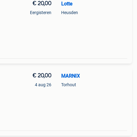
€ 20,00
Lotte
Eergisteren
Heusden
€ 20,00
MARNIX
4 aug 26
Torhout