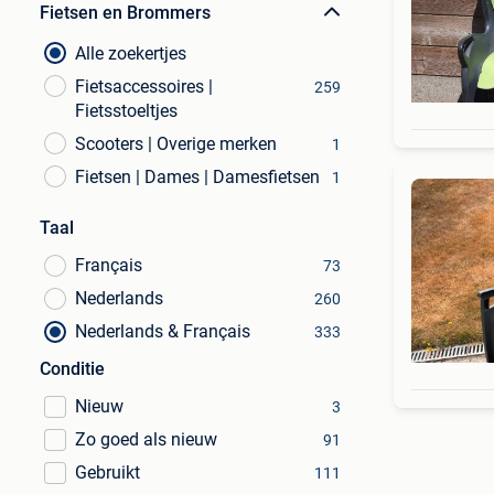
Fietsen en Brommers
Alle zoekertjes
Fietsaccessoires |
259
Fietsstoeltjes
Scooters | Overige merken
1
Fietsen | Dames | Damesfietsen
1
Taal
Français
73
Nederlands
260
Nederlands & Français
333
Conditie
Nieuw
3
Zo goed als nieuw
91
Gebruikt
111