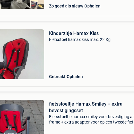
Zo goed als nieuw
Ophalen
Kinderzitje Hamax Kiss
Fietsstoel hamax kiss max. 22 Kg
Gebruikt
Ophalen
fietsstoeltje Hamax Smiley + extra
bevestigingsset
Fietsstoeltje hamax smiley voor bevestiging a
frame + extra adaptor voor op een tweede fiet
nieuwe fietshelm maat s nooit gebruikt. Ophal
heist-op-den-berg geen verzending