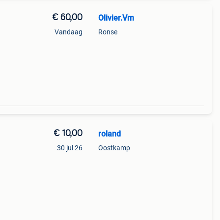
€ 60,00
Olivier.Vm
Vandaag
Ronse
€ 10,00
roland
30 jul 26
Oostkamp