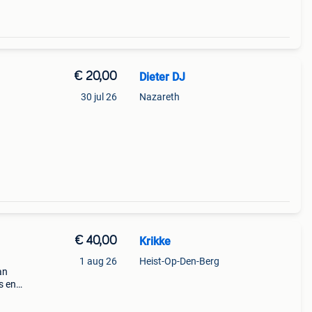
€ 20,00
Dieter DJ
30 jul 26
Nazareth
€ 40,00
Krikke
1 aug 26
Heist-Op-Den-Berg
an
s en
en in