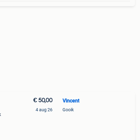
€ 50,00
Vincent
4 aug 26
Gooik
k
ge op