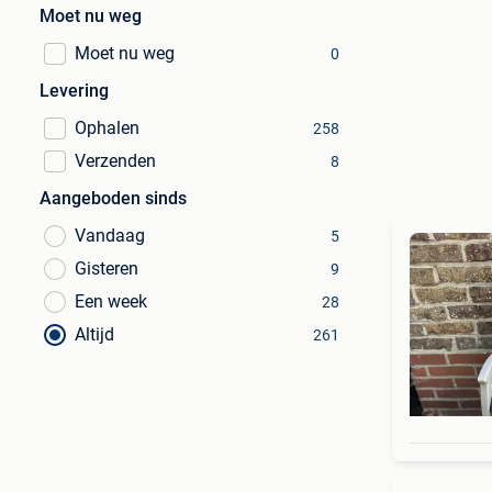
Moet nu weg
Moet nu weg
0
Levering
Ophalen
258
Verzenden
8
Aangeboden sinds
Vandaag
5
Gisteren
9
Een week
28
Altijd
261