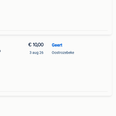
€ 10,00
Geert
o
3 aug 26
Oostrozebeke