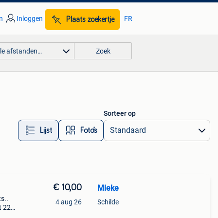
n
Inloggen
FR
Plaats zoekertje
lle afstanden…
Zoek
Sorteer op
Lijst
Foto’s
€ 10,00
Mieke
s..
4 aug 26
Schilde
t 22