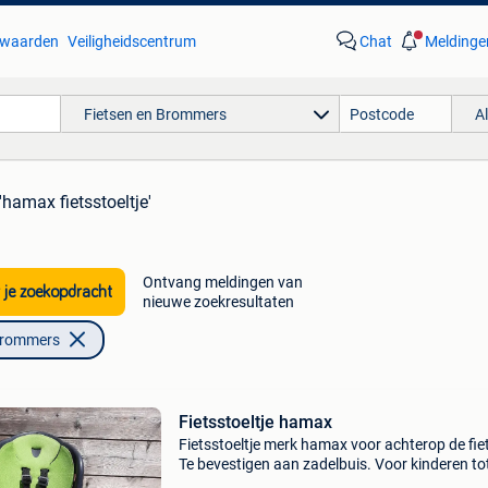
waarden
Veiligheidscentrum
Chat
Meldinge
Fietsen en Brommers
A
'hamax fietsstoeltje'
Ontvang meldingen van
 je zoekopdracht
nieuwe zoekresultaten
Brommers
Fietsstoeltje hamax
Fietsstoeltje merk hamax voor achterop de fiet
Te bevestigen aan zadelbuis. Voor kinderen to
kg. Gebruikt maar nog in goede staat.