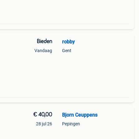
Bieden
robby
Vandaag
Gent
€ 40,00
Bjorn Ceuppens
28 jul 26
Pepingen