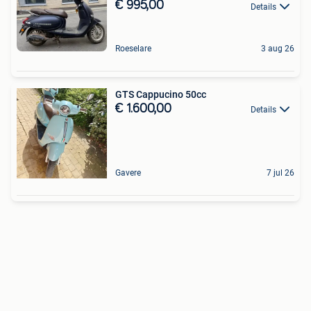
€ 995,00
Details
Roeselare
3 aug 26
GTS Cappucino 50cc
€ 1.600,00
Details
Gavere
7 jul 26