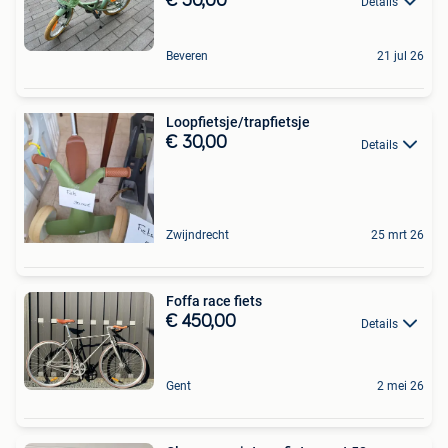
€ 50,00
Details
Beveren
21 jul 26
Loopfietsje/trapfietsje
€ 30,00
Details
Zwijndrecht
25 mrt 26
Foffa race fiets
€ 450,00
Details
Gent
2 mei 26