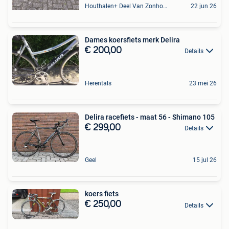
Houthalen+ Deel Van Zonhoven En Zolder
22 jun 26
Dames koersfiets merk Delira
€ 200,00
Details
Herentals
23 mei 26
Delira racefiets - maat 56 - Shimano 105
€ 299,00
Details
Geel
15 jul 26
koers fiets
€ 250,00
Details