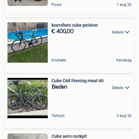
Puurs
1 aug 26
koersfiets cube peloton
€ 400,00
Details
Kruibeke
Vandaag
Cube C68 litening maat 60
Bieden
Details
Torhout
3 aug 26
Cube aero cockpit