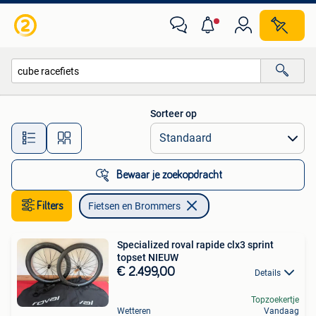
Fietsen en Brommers
Sorteer op
Alle afstanden…
Bewaar je zoekopdracht
Filters
Fietsen en Brommers
Specialized roval rapide clx3 sprint
topset NIEUW
€ 2.499,00
Details
Topzoekertje
Wetteren
Vandaag