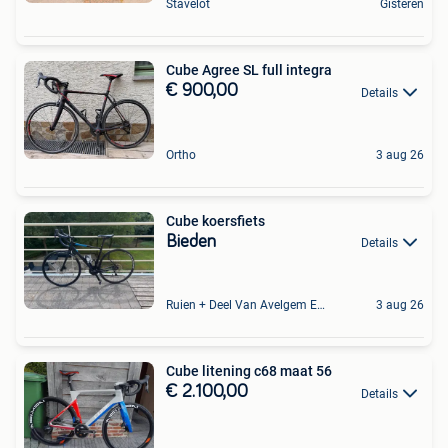
Stavelot
Gisteren
Cube Agree SL full integra
€ 900,00
Details
Ortho
3 aug 26
Cube koersfiets
Bieden
Details
Ruien + Deel Van Avelgem En Waarmaarde
3 aug 26
Cube litening c68 maat 56
€ 2.100,00
Details