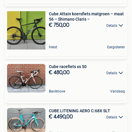
Cube Attain koersfiets matgroen – maat
56 – Shimano Claris –
€ 750,00
Details
Heist
Eergisteren
Cube racefiets xs 50
€ 480,00
Details
Bavikhove
Vandaag
CUBE LITENING AERO C:68X SLT
€ 4.490,00
Details