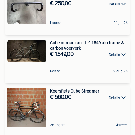
€ 250,00
Details
Laarne
31 jul 26
Cube nuroad race L € 1549 ‍️alu frame &
€ 1.549,00
Details
Ronse
2 aug 26
Koersfiets Cube Streamer
€ 560,00
Details
Zottegem
Gisteren