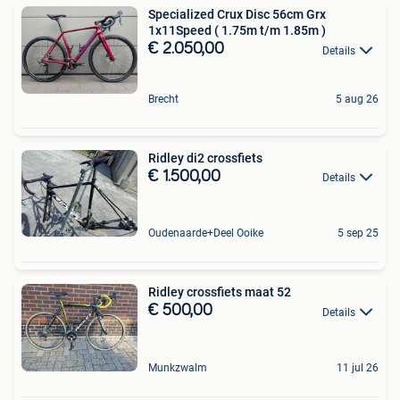
Specialized Crux Disc 56cm Grx
1x11Speed ( 1.75m t/m 1.85m )
€ 2.050,00
Details
Brecht
5 aug 26
Ridley di2 crossfiets
€ 1.500,00
Details
Oudenaarde+Deel Ooike
5 sep 25
Ridley crossfiets maat 52
€ 500,00
Details
Munkzwalm
11 jul 26