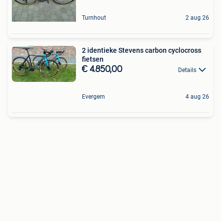
Turnhout
2 aug 26
2 identieke Stevens carbon cyclocross
fietsen
€ 4.850,00
Details
Evergem
4 aug 26