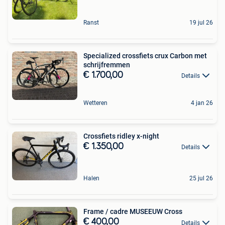
Ranst
19 jul 26
Specialized crossfiets crux Carbon met
schrijfremmen
€ 1.700,00
Details
Wetteren
4 jan 26
Crossfiets ridley x-night
€ 1.350,00
Details
Halen
25 jul 26
Frame / cadre MUSEEUW Cross
€ 400,00
Details