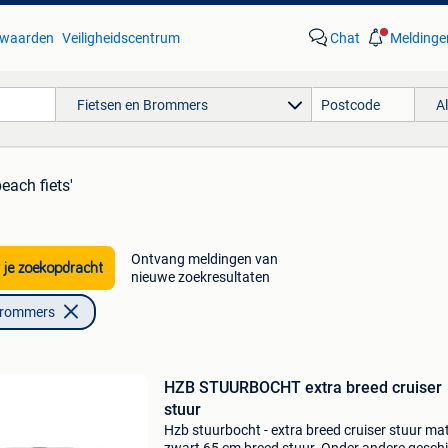
waarden
Veiligheidscentrum
Chat
Meldinge
Fietsen en Brommers
A
beach fiets'
Ontvang meldingen van
 je zoekopdracht
nieuwe zoekresultaten
Brommers
HZB STUURBOCHT extra breed cruiser
stuur
Hzb stuurbocht - extra breed cruiser stuur ma