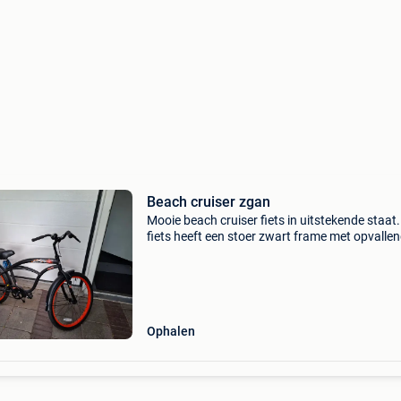
Beach cruiser zgan
Mooie beach cruiser fiets in uitstekende staat.
fiets heeft een stoer zwart frame met opvalle
oranje velgen en een comfortabel zadel. Ideaa
ontspannen ritjes. De fiets is zo goed als nieu
Ophalen