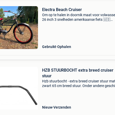
Electra Beach Cruiser
Om op te halen in doornik maat voor volwass
26 inch 3 snelheden amerikaanse fiets 🇺🇸
helikopter cruiser
Gebruikt
Ophalen
HZB STUURBOCHT extra breed cruiser
stuur
Hzb stuurbocht - extra breed cruiser stuur ma
zwart 65 cm breed stuur. Onder andere geschi
voor moederfietsen en (beach) cruiser fietsen.
Op=op! Bij afname van 10 stuks 20% korting. 
korting word
Nieuw
Verzenden