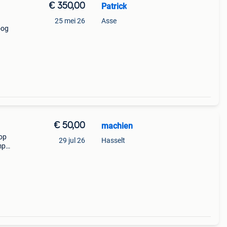
€ 350,00
Patrick
25 mei 26
Asse
oog
€ 50,00
machien
oop
29 jul 26
Hasselt
mp