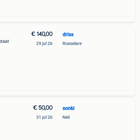
€ 140,00
driss
staat
29 jul 26
Roeselare
t
€ 50,00
sonki
31 jul 26
Niel