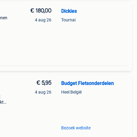
€ 180,00
Dickies
enen
4 aug 26
Tournai
€ 5,95
Budget Fietsonderdelen
4 aug 26
Heel België
t
kt
De
Bezoek website