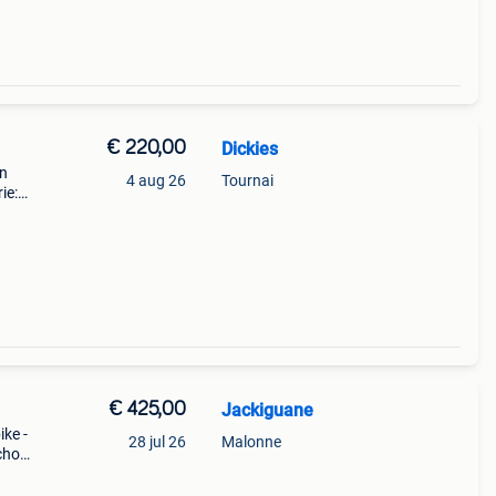
€ 220,00
Dickies
en
4 aug 26
Tournai
ie:
chte
all
€ 425,00
Jackiguane
ike -
28 jul 26
Malonne
chool
ren