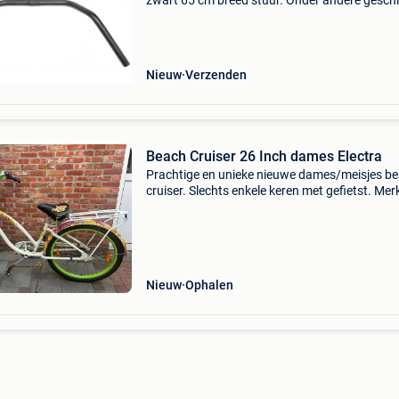
zwart 65 cm breed stuur. Onder andere geschi
voor moederfietsen en (beach) cruiser fietsen.
Op=op! Bij afname van 10 stuks 20% korting. 
korting word
Nieuw
Verzenden
Beach Cruiser 26 Inch dames Electra
Prachtige en unieke nieuwe dames/meisjes b
cruiser. Slechts enkele keren met gefietst. Mer
electra
Nieuw
Ophalen