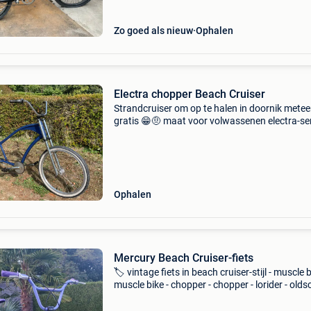
Zo goed als nieuw
Ophalen
Electra chopper Beach Cruiser
Strandcruiser om op te halen in doornik mete
gratis 😁🤨 maat voor volwassenen electra-ser
rat fink see pedalboard gepersonaliseerd (sle
verf...) Project 346 basman stoel fati-o whitew
ban
Ophalen
Mercury Beach Cruiser-fiets
🏷️ vintage fiets in beach cruiser-stijl - muscle b
muscle bike - chopper - chopper - lorider - olds
van het amerikaanse merk mercury 🇺🇸 🗓️ ja
70-80 ⚙️ uitgerust met zijn „bananenstoel