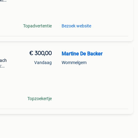
kt
De
Topadvertentie
Bezoek website
€ 300,00
Martine De Backer
each
Vandaag
Wommelgem
k:
Topzoekertje