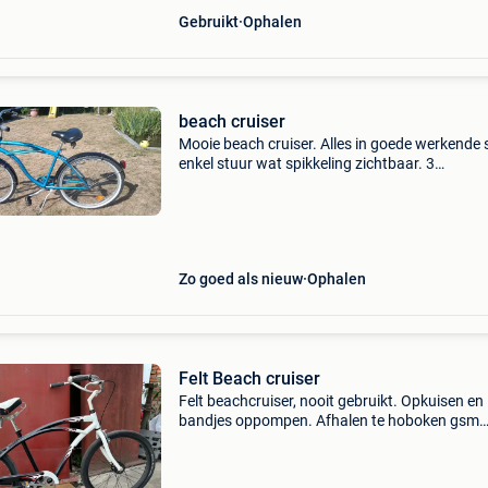
Gebruikt
Ophalen
beach cruiser
Mooie beach cruiser. Alles in goede werkende 
enkel stuur wat spikkeling zichtbaar. 3
Versnellingen 1 handrem + pedalorem geschik
voor kind/persoon van 1m45 tot 1m75 je kan
eventueel een bananen
Zo goed als nieuw
Ophalen
Felt Beach cruiser
Felt beachcruiser, nooit gebruikt. Opkuisen en
bandjes oppompen. Afhalen te hoboken gsm
0474.40.50.46