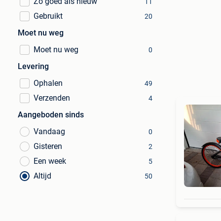
Zo goed als nieuw
11
Gebruikt
20
Moet nu weg
Moet nu weg
0
Levering
Ophalen
49
Verzenden
4
Aangeboden sinds
Vandaag
0
Gisteren
2
Een week
5
Altijd
50