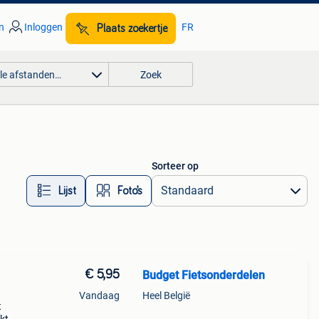
n
Inloggen
FR
Plaats zoekertje
lle afstanden…
Zoek
Sorteer op
Lijst
Foto’s
€ 5,95
Budget Fietsonderdelen
Vandaag
Heel België
t