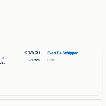
€ 175,00
Evert De Schipper
 De
Gisteren
Gent
nde
l voor
w