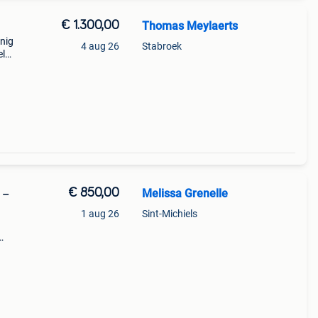
€ 1.300,00
Thomas Meylaerts
nig
4 aug 26
Stabroek
el
€ 850,00
Melissa Grenelle
 –
1 aug 26
Sint-Michiels
ent
ijs!