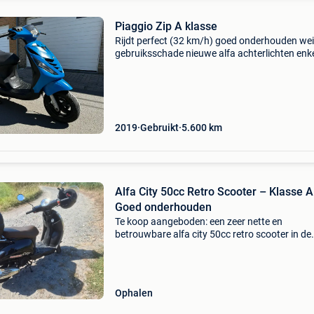
Piaggio Zip A klasse
Rijdt perfect (32 km/h) goed onderhouden wei
gebruiksschade nieuwe alfa achterlichten enk
deftig bod a.u.b.
2019
Gebruikt
5.600
km
Alfa City 50cc Retro Scooter – Klasse A
Goed onderhouden
Te koop aangeboden: een zeer nette en
betrouwbare alfa city 50cc retro scooter in de
klasse a uitvoering (max. 25 Km/u). Dit betek
dat je deze scooter mag besturen zonder rijbew
De scooter komt
Ophalen