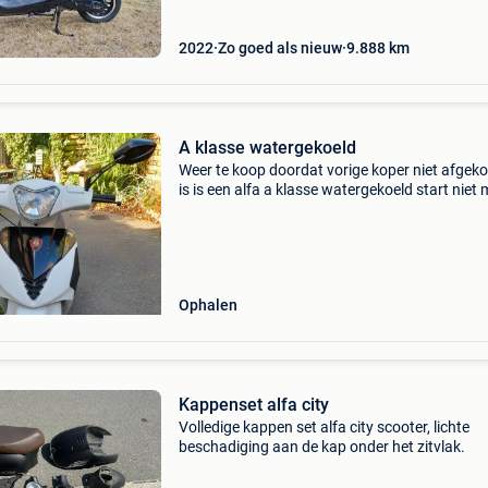
2022
Zo goed als nieuw
9.888
km
A klasse watergekoeld
Weer te koop doordat vorige koper niet afge
is is een alfa a klasse watergekoeld start niet
een nieuwe cdi in alle papieren en inschrijving
aanwezig geen koeriersdiensten bieden is de
boodsc
Ophalen
Kappenset alfa city
Volledige kappen set alfa city scooter, lichte
beschadiging aan de kap onder het zitvlak.