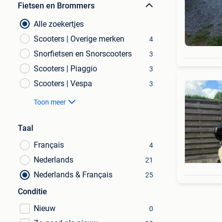
Fietsen en Brommers
Alle zoekertjes
Scooters | Overige merken
4
Snorfietsen en Snorscooters
3
Scooters | Piaggio
3
Scooters | Vespa
3
Toon meer
Taal
Français
4
Nederlands
21
Nederlands & Français
25
Conditie
Nieuw
0