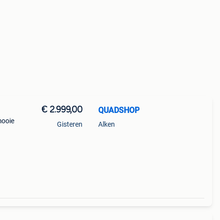
€ 2.999,00
QUADSHOP
mooie
Gisteren
Alken