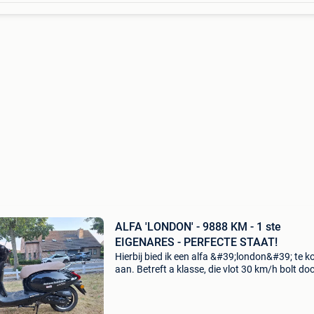
ALFA 'LONDON' - 9888 KM - 1 ste
EIGENARES - PERFECTE STAAT!
Hierbij bied ik een alfa &#39;london&#39; te k
aan. Betreft a klasse, die vlot 30 km/h bolt do
nooit opgevoerd is. Scooter heeft slechts 988
en bevindt zich nog in nieuwstaat ! ! ! St