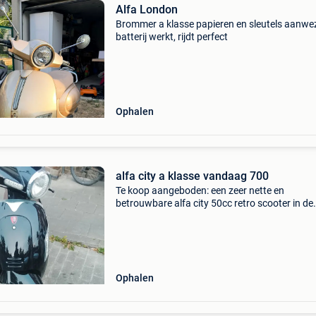
Alfa London
Brommer a klasse papieren en sleutels aanwe
batterij werkt, rijdt perfect
Ophalen
alfa city a klasse vandaag 700
Te koop aangeboden: een zeer nette en
betrouwbare alfa city 50cc retro scooter in de
klasse a uitvoering (max. 25 Km/u). Dit betek
dat je deze scooter mag besturen zonder rijbew
De scooter komt
Ophalen