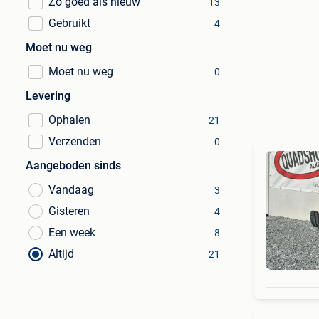
Zo goed als nieuw
13
Gebruikt
4
Moet nu weg
Moet nu weg
0
Levering
Ophalen
21
Verzenden
0
Aangeboden sinds
Vandaag
3
Gisteren
4
Een week
8
Altijd
21