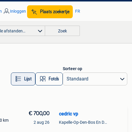
n
Inloggen
FR
Plaats zoekertje
lle afstanden…
Zoek
Sorteer op
Lijst
Foto’s
€ 700,00
cedric vp
00 km
2 aug 26
Kapelle-Op-Den-Bos En Deel Van Zemst