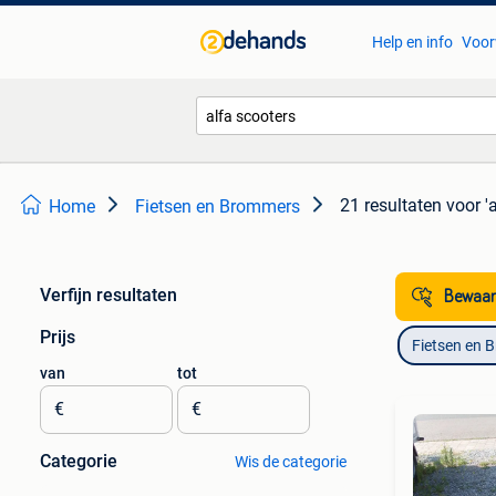
Help en info
Voor
21 resultaten
voor '
Home
Fietsen en Brommers
Verfijn resultaten
Bewaar
Prijs
Fietsen en 
van
tot
€
€
Categorie
Wis de categorie