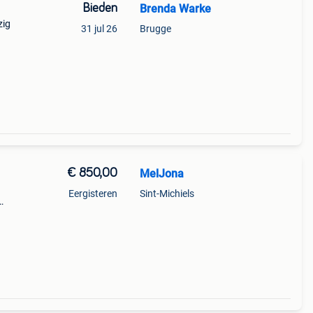
Bieden
Brenda Warke
zig
31 jul 26
Brugge
€ 850,00
MelJona
Eergisteren
Sint-Michiels
ent
ijs!