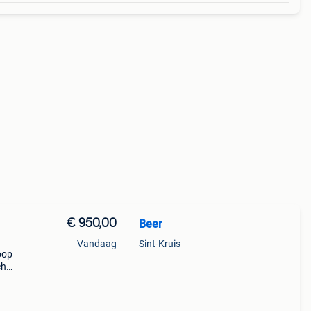
€ 950,00
Beer
Vandaag
Sint-Kruis
oop
ch
8 km