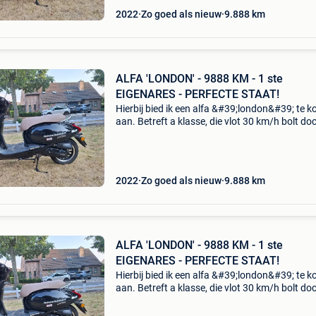
2022
Zo goed als nieuw
9.888
km
ALFA 'LONDON' - 9888 KM - 1 ste
EIGENARES - PERFECTE STAAT!
Hierbij bied ik een alfa &#39;london&#39; te k
aan. Betreft a klasse, die vlot 30 km/h bolt do
nooit opgevoerd is. Scooter heeft slechts 988
en bevindt zich nog in nieuwstaat ! ! ! St
2022
Zo goed als nieuw
9.888
km
ALFA 'LONDON' - 9888 KM - 1 ste
EIGENARES - PERFECTE STAAT!
Hierbij bied ik een alfa &#39;london&#39; te k
aan. Betreft a klasse, die vlot 30 km/h bolt do
nooit opgevoerd is. Scooter heeft slechts 988
en bevindt zich nog in nieuwstaat ! ! ! St