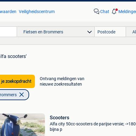
waarden
Veiligheidscentrum
Chat
Meldinge
Fietsen en Brommers
A
alfa scooters'
Ontvang meldingen van
 je zoekopdracht
nieuwe zoekresultaten
Brommers
Scooters
Alfa city 50cc-scooters de parijse versie; ->18
bijna p