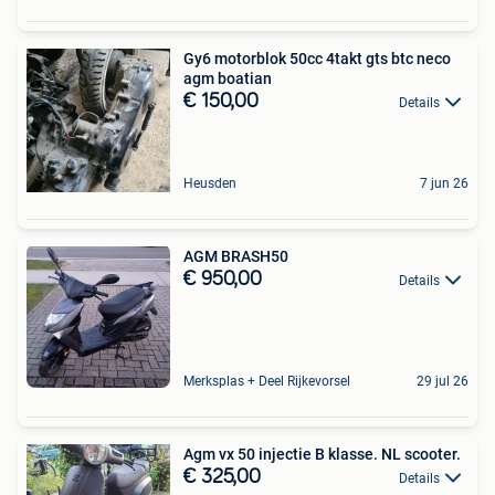
Gy6 motorblok 50cc 4takt gts btc neco
agm boatian
€ 150,00
Details
Heusden
7 jun 26
AGM BRASH50
€ 950,00
Details
Merksplas + Deel Rijkevorsel
29 jul 26
Agm vx 50 injectie B klasse. NL scooter.
€ 325,00
Details