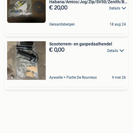
Habana/Amico/Jog/Zip/SV50/Zenith/Big
Max
€ 20,00
Details
Geraardsbergen
18 aug 24
Scooterrem- en gaspedaalhendel
€ 0,00
Details
Aywaille + Partie De Rouvreux
9 mei 26