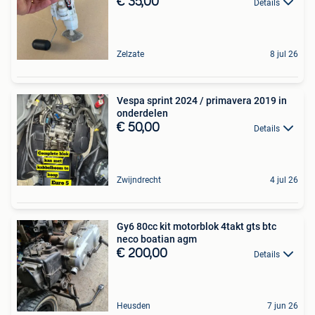
€ 35,00
Details
Zelzate
8 jul 26
Vespa sprint 2024 / primavera 2019 in
onderdelen
€ 50,00
Details
Zwijndrecht
4 jul 26
Gy6 80cc kit motorblok 4takt gts btc
neco boatian agm
€ 200,00
Details
Heusden
7 jun 26