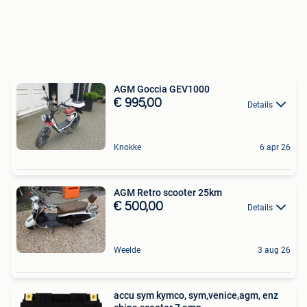
AGM Goccia GEV1000
€ 995,00
Details
Knokke
6 apr 26
AGM Retro scooter 25km
€ 500,00
Details
Weelde
3 aug 26
accu sym kymco, sym,venice,agm, enz