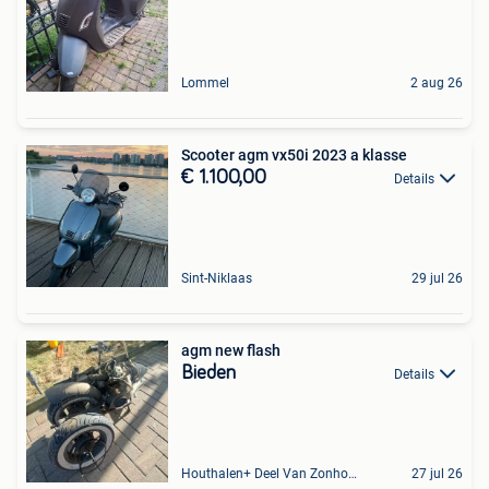
Lommel
2 aug 26
Scooter agm vx50i 2023 a klasse
€ 1.100,00
Details
Sint-Niklaas
29 jul 26
agm new flash
Bieden
Details
Houthalen+ Deel Van Zonhoven En Zolder
27 jul 26