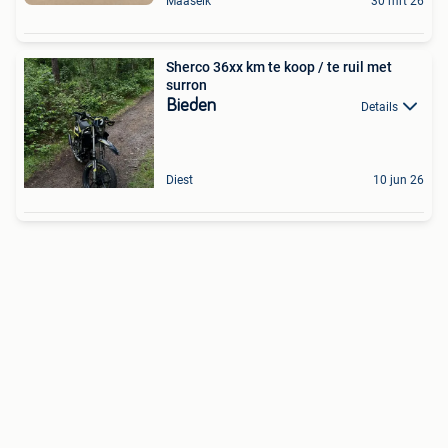
Maaseik
30 mrt 26
Sherco 36xx km te koop / te ruil met
surron
Bieden
Details
Diest
10 jun 26