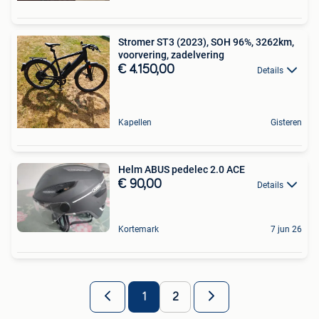
Stromer ST3 (2023), SOH 96%, 3262km,
voorvering, zadelvering
€ 4.150,00
Details
Kapellen
Gisteren
Helm ABUS pedelec 2.0 ACE
€ 90,00
Details
Kortemark
7 jun 26
1
2