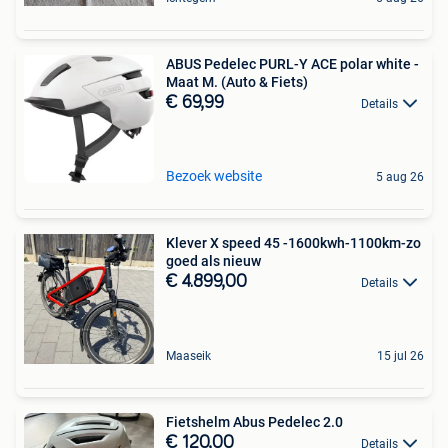
ABUS Pedelec PURL-Y ACE polar white -
Maat M. (Auto & Fiets)
€ 69,99
Details
Bezoek website
5 aug 26
Klever X speed 45 -1600kwh-1100km-zo
goed als nieuw
€ 4.899,00
Details
Maaseik
15 jul 26
Fietshelm Abus Pedelec 2.0
€ 120,00
Details