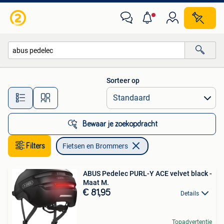
Fietsen en Brommers
Sorteer op
Alle afstanden…
Bewaar je zoekopdracht
Filters
Fietsen en Brommers
ABUS Pedelec PURL-Y ACE velvet black -
Maat M.
€ 81,95
Details
Topadvertentie