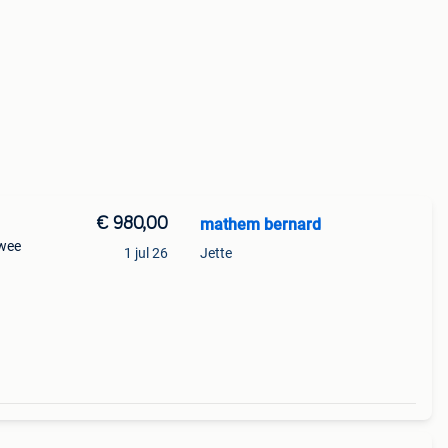
€ 980,00
mathem bernard
twee
1 jul 26
Jette
 met