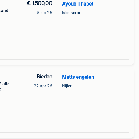
€ 1.500,00
Ayoub Thabet
stand
5 jun 26
Mouscron
Bieden
Matts engelen
 alle
22 apr 26
Nijlen
d
er