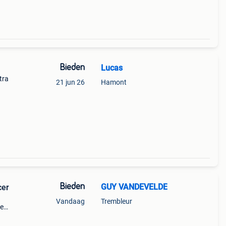
Bieden
Lucas
tra
21 jun 26
Hamont
js
Bieden
GUY VANDEVELDE
cer
Vandaag
Trembleur
de