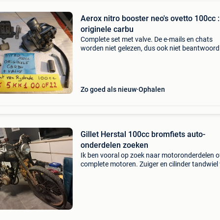
Aerox nitro booster neo's ovetto 100cc :
originele carbu
Complete set met valve. De e-mails en chats
worden niet gelezen, dus ook niet beantwoord
telefoonnummer is al 40 jaar : 016445776. Ee
beller is duizend maal sneller!!!
Zo goed als nieuw
Ophalen
Gillet Herstal 100cc bromfiets auto-
onderdelen zoeken
Ik ben vooral op zoek naar motoronderdelen o
complete motoren. Zuiger en cilinder tandwiel
versnellingsbak koppelingsonderdelen