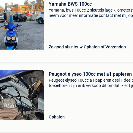
Yamaha BWS 100cc
Yamaha, bws 100cc 2 sleutels lage kilometer
neem voor meer informatie contact met mij op
Zo goed als nieuw
Ophalen of Verzenden
Peugeot elyseo 100cc met a1 papieren
Peugeot elyseo 100cc a1 papieren deel 1 deel 2
toebehoren zijn er ik verkoop dit omdat ik er tij
voor heb kan mooi project zijn zuiger en cilind
zien er nog uitstekend uit startmotor werkt kic
Ophalen