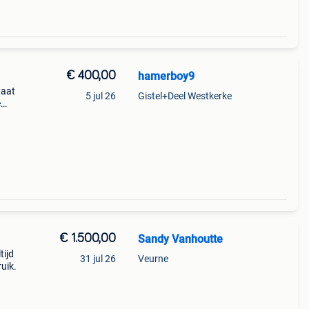
€ 400,00
hamerboy9
taat
5 jul 26
Gistel+Deel Westkerke
e
 400€
€ 1.500,00
Sandy Vanhoutte
tijd
31 jul 26
Veurne
uik.