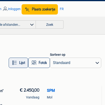
n
Inloggen
FR
Plaats zoekertje
lle afstanden…
Zoek
Sorteer op
Lijst
Foto’s
€ 2.450,00
SPM
en"
Vandaag
Mol