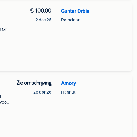
€ 100,00
Gunter Orbie
2 dec 25
Rotselaar
! Mijn
n
Zie omschrijving
Amory
26 apr 26
Hannut
f
 voor