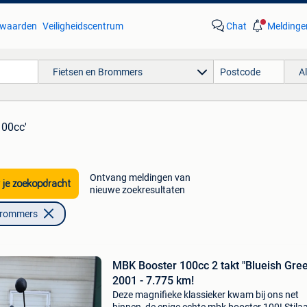
waarden
Veiligheidscentrum
Chat
Meldinge
Fietsen en Brommers
A
100cc'
Ontvang meldingen van
 je zoekopdracht
nieuwe zoekresultaten
Brommers
MBK Booster 100cc 2 takt "Blueish Gre
2001 - 7.775 km!
Deze magnifieke klassieker kwam bij ons net