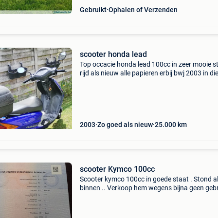
Gebruikt
Ophalen of Verzenden
scooter honda lead
Top occacie honda lead 100cc in zeer mooie s
rijd als nieuw alle papieren erbij bwj 2003 in di
staat moeilijk te vinden amper 25000 km prijs
2003
Zo goed als nieuw
25.000
km
scooter Kymco 100cc
Scooter kymco 100cc in goede staat . Stond al
binnen .. Verkoop hem wegens bijna geen gebr