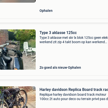
Ophalen
Type 3 aklasse 125cc
Type 3 aklasse met skr lx blok 125cc geen elek
werkend zit zip 4 takt boom op kan werkend
gemaakt worden ook contact maar is voor de
ervaren. Gaat niet weg alleen voor de juiste pri
gloednieuw ze
Zo goed als nieuw
Ophalen
Harley davidson Replica Board track ra
Replique harley davidson board track moteur
100cc 2t auto pour deco ou terrain privé pas 
papier