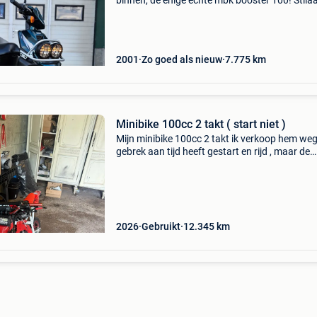
binnen, de enige echte mbk booster 100! Stila
van zeldzaam wordende soort en door mede 
zijn uitzonderlijke en prachtige kleur genaamd
blueish green me
2001
Zo goed als nieuw
7.775
km
Minibike 100cc 2 takt ( start niet )
Mijn minibike 100cc 2 takt ik verkoop hem we
gebrek aan tijd heeft gestart en rijd , maar de
starter is overgebroken. Het is een compleet
custom project kan ook ruilen
2026
Gebruikt
12.345
km