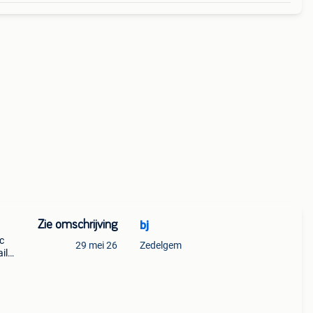
Zie omschrijving
bj
c
29 mei 26
Zedelgem
il
 te