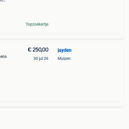
an
van
Topzoekertje
€ 250,00
jayden
gens
30 jul 26
Muizen