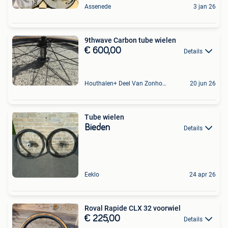
Assenede
3 jan 26
9thwave Carbon tube wielen
€ 600,00
Details
Houthalen+ Deel Van Zonhoven En Zolder
20 jun 26
Tube wielen
Bieden
Details
Eeklo
24 apr 26
Roval Rapide CLX 32 voorwiel
€ 225,00
Details