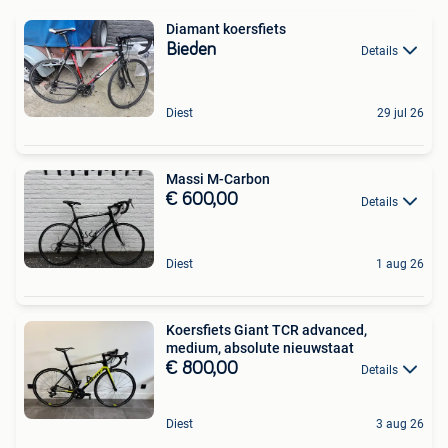
Diamant koersfiets
Bieden
Details
Diest
29 jul 26
Massi M-Carbon
€ 600,00
Details
Diest
1 aug 26
Koersfiets Giant TCR advanced,
medium, absolute nieuwstaat
€ 800,00
Details
Diest
3 aug 26