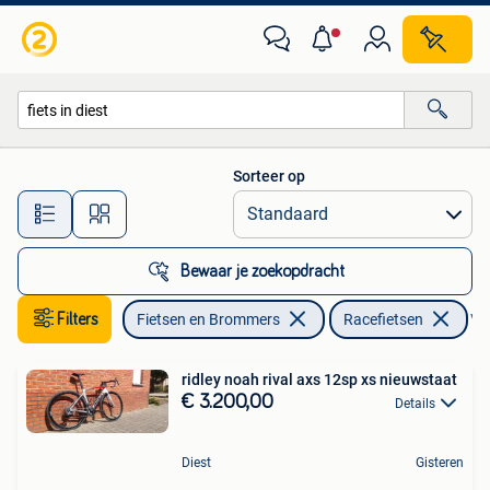
Fietsen | Racefietsen
Sorteer op
Alle afstanden…
Bewaar je zoekopdracht
Filters
Fietsen en Brommers
Racefietsen
Ver
ridley noah rival axs 12sp xs nieuwstaat
€ 3.200,00
Details
Diest
Gisteren