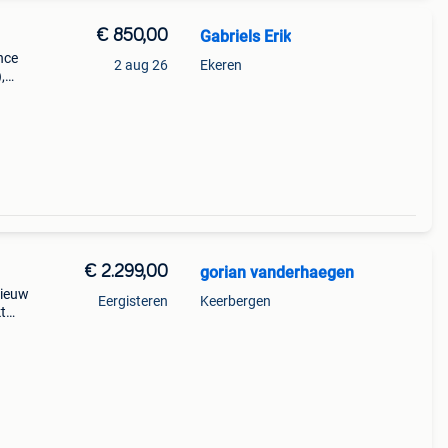
€ 850,00
Gabriels Erik
nce
2 aug 26
Ekeren
,
nden
r,
€ 2.299,00
gorian vanderhaegen
 nieuw
Eergisteren
Keerbergen
t
l mtb