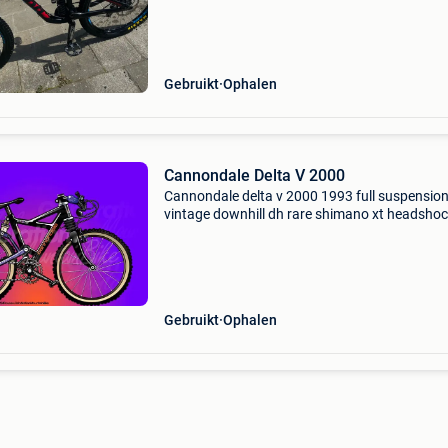
Specificaties: ✔️ kona operator frame ✔️ rock
boxxer voor
Gebruikt
Ophalen
Cannondale Delta V 2000
Cannondale delta v 2000 1993 full suspensio
vintage downhill dh rare shimano xt headsho
vorken michelin-wielen remmen coda force 40
zolder uitgang
Gebruikt
Ophalen