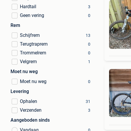
Hardtail
3
Geen vering
0
Rem
Schijfrem
13
Terugtraprem
0
Trommelrem
0
Velgrem
1
Moet nu weg
Moet nu weg
0
Levering
Ophalen
31
Verzenden
3
Aangeboden sinds
Vandaag
0