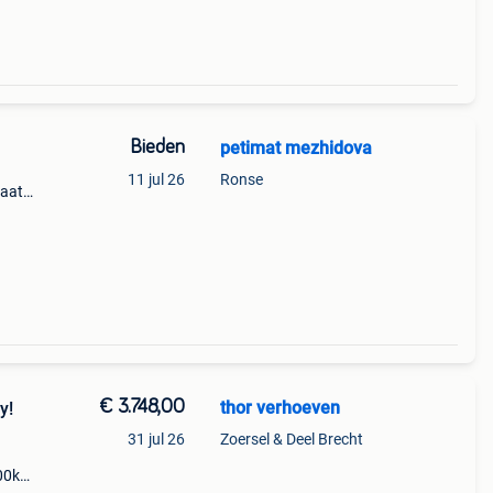
Bieden
petimat mezhidova
11 jul 26
Ronse
taat
s.
m ✔️
€ 3.748,00
thor verhoeven
y!
31 jul 26
Zoersel & Deel Brecht
400km