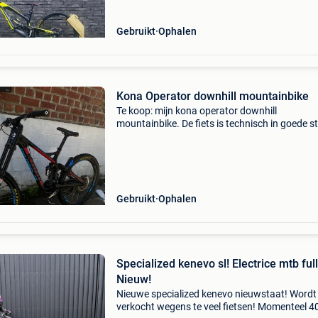
Gebruikt
Ophalen
Kona Operator downhill mountainbike
Te koop: mijn kona operator downhill
mountainbike. De fiets is technisch in goede s
en klaar voor bikeparks, downhill en ruige trail
Specificaties: ✔️ kona operator frame – maat 
rockshox bo
Gebruikt
Ophalen
Specialized kenevo sl! Electrice mtb full
Nieuw!
Nieuwe specialized kenevo nieuwstaat! Wordt
verkocht wegens te veel fietsen! Momenteel 