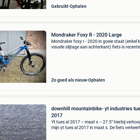
Gebruikt
Ophalen
Mondraker Foxy R - 2020 Large
Mondraker foxy r - 2020 in goeie staat (enkel k
visuele slijtage aan achterkant) fiets is recentel
5/26 volledig onderhouden (voorvering en
achtervering, dropper en alle lagers vervange
Zo goed als nieuw
Ophalen
downhill mountainbike- yt industries tu
2017
Yt tues al 2017 – maat s – 27.5" hierbij verkoo
mijn yt tues al 2017 in maat s. De fiets verkeert
goede staat en is altijd goed onderhouden. Ik
verkoop hem niet omdat er iets mis mee is, m