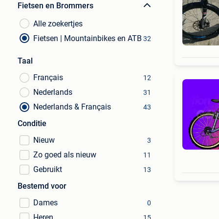
Fietsen en Brommers
Alle zoekertjes
Fietsen | Mountainbikes en ATB
32
Taal
Français
12
Nederlands
31
Nederlands & Français
43
Conditie
Nieuw
3
Zo goed als nieuw
11
Gebruikt
13
Bestemd voor
Dames
0
Heren
15