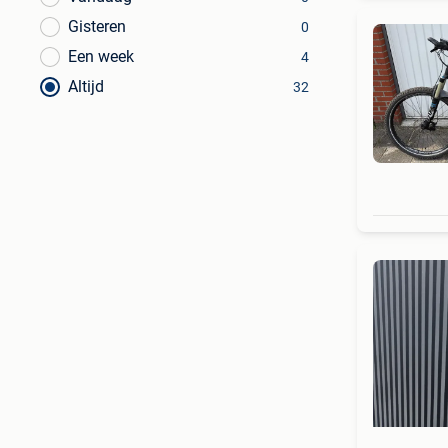
Gisteren
0
Een week
4
Altijd
32