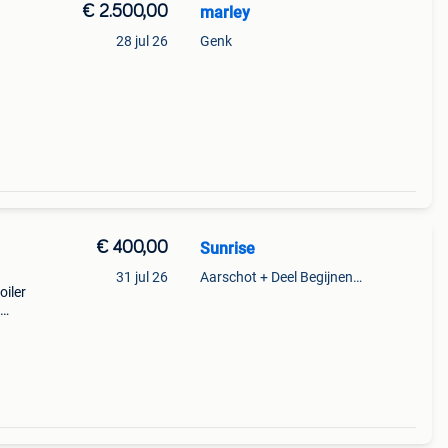
€ 2.500,00
marley
28 jul 26
Genk
€ 400,00
Sunrise
31 jul 26
Aarschot + Deel Begijnendijk
oiler
pedal