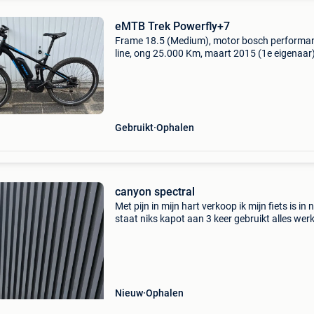
eMTB Trek Powerfly+7
Frame 18.5 (Medium), motor bosch performa
line, ong 25.000 Km, maart 2015 (1e eigenaar)
400kwh batterij, schwalbe marathon plus ba
(anti lek), downhill pedalen , bescherming moto
laatste ond
Gebruikt
Ophalen
canyon spectral
Met pijn in mijn hart verkoop ik mijn fiets is in
staat niks kapot aan 3 keer gebruikt alles werk
reden waarom ik het weg doe ik wil en downhil
dus daarom verkoop ik het als je vragen hebt
Nieuw
Ophalen