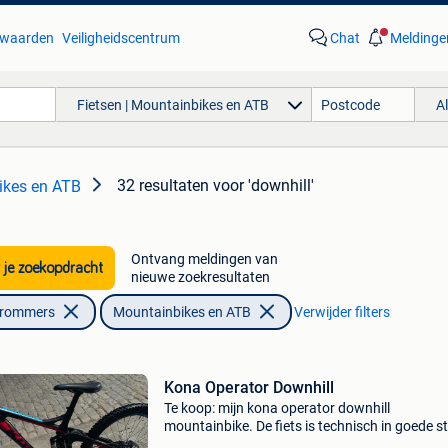
waarden
Veiligheidscentrum
Chat
Meldinge
Fietsen | Mountainbikes en ATB
A
32 resultaten
voor 'downhill'
ikes en ATB
Ontvang meldingen van
 je zoekopdracht
nieuwe zoekresultaten
Brommers
Mountainbikes en ATB
Verwijder filters
Kona Operator Downhill
Te koop: mijn kona operator downhill
mountainbike. De fiets is technisch in goede s
en klaar voor downhill, bikeparks en ruige trail