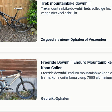
Trek mountainbike downhill
Trek mountainbike downhill fiets volledige fox
vering niet veel gebruikt
Zo goed als nieuw
Ophalen of Verzenden
Freeride Downhill Enduro Mountainbike
Kona Coiler
Freeride downhill enduro mountainbike kona c
frame: kona coiler kona clunp 7005 aluminium
custom butted demper: fox shox dhx 5.0 Pro 
rebound, voorspanning & propedal instelbaar
maat: 46
Gebruikt
Ophalen