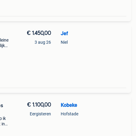
€ 1.450,00
Jef
leine
3 aug 26
Niel
ijk
n. Met
€ 1.100,00
Kobeke
es
Eergisteren
Hofstade
p ik
 in