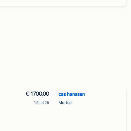
€ 1.700,00
cas hanssen
15 jul 26
Mortsel