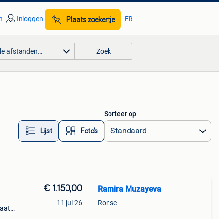
n
Inloggen
FR
Plaats zoekertje
lle afstanden…
Zoek
Sorteer op
Lijst
Foto’s
€ 1.150,00
Ramira Muzayeva
11 jul 26
Ronse
taat
s.