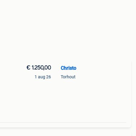
€ 1.250,00
Christo
1 aug 26
Torhout