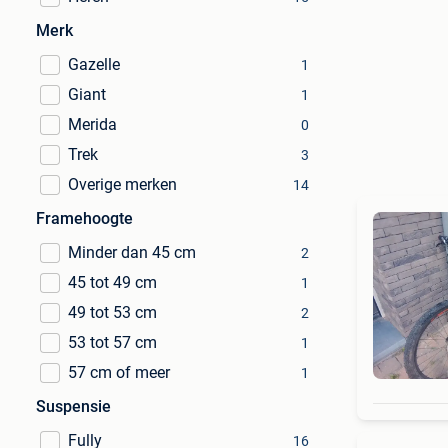
Merk
Gazelle
1
Giant
1
Merida
0
Trek
3
Overige merken
14
Framehoogte
Minder dan 45 cm
2
45 tot 49 cm
1
49 tot 53 cm
2
53 tot 57 cm
1
57 cm of meer
1
Suspensie
Fully
16