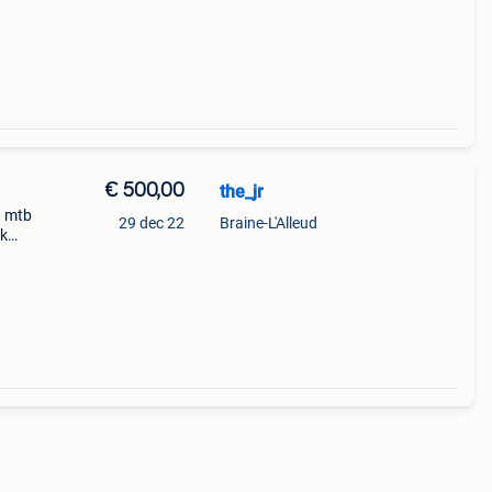
shox
€ 500,00
the_jr
n mtb
29 dec 22
Braine-L'Alleud
ck