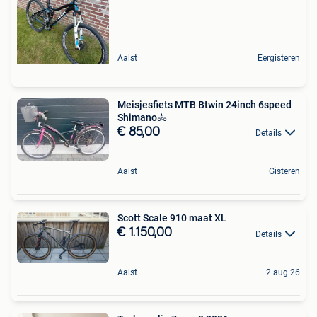
Aalst
Eergisteren
Meisjesfiets MTB Btwin 24inch 6speed
Shimano🚴
€ 85,00
Details
Aalst
Gisteren
Scott Scale 910 maat XL
€ 1.150,00
Details
Aalst
2 aug 26