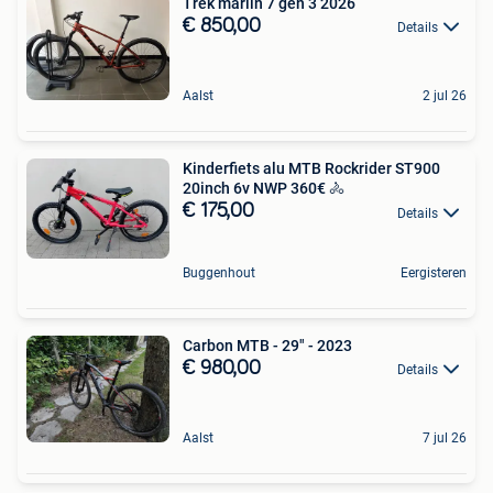
Trek marlin 7 gen 3 2026
€ 850,00
Details
Aalst
2 jul 26
Kinderfiets alu MTB Rockrider ST900
20inch 6v NWP 360€ 🚴
€ 175,00
Details
Buggenhout
Eergisteren
Carbon MTB - 29" - 2023
€ 980,00
Details
Aalst
7 jul 26