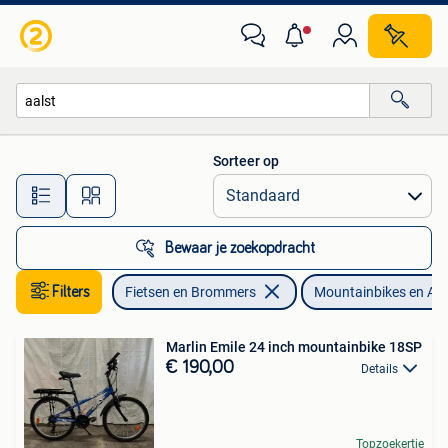
Fietsen | Mountainbikes en ATB
Sorteer op
Alle afstanden…
Bewaar je zoekopdracht
Filters
Fietsen en Brommers
Mountainbikes en AT
Marlin Emile 24 inch mountainbike 18SP
€ 190,00
Details
Topzoekertje