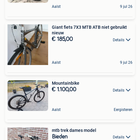
Aalst
9 jul 26
Giant fiets 7X3 MTB ATB niet gebruikt
nieuw
€ 185,00
Details
Aalst
9 jul 26
Mountainbike
€ 1.100,00
Details
Aalst
Eergisteren
mtb trek dames model
Bieden
Details