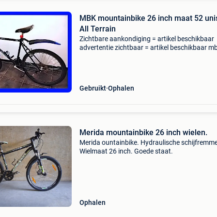
MBK mountainbike 26 inch maat 52 uni
All Terrain
Zichtbare aankondiging = artikel beschikbaar
advertentie zichtbaar = artikel beschikbaar m
compacte vintage mountainbike (26 inch wiel)
frame (ideaal 165 tot 175 cm unisex) fiets in
correcte vint
Gebruikt
Ophalen
Merida mountainbike 26 inch wielen.
Merida ountainbike. Hydraulische schijfremm
Wielmaat 26 inch. Goede staat.
Ophalen