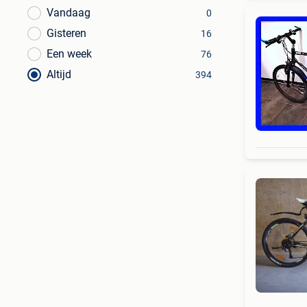
Vandaag
0
Gisteren
16
Een week
76
Altijd
394