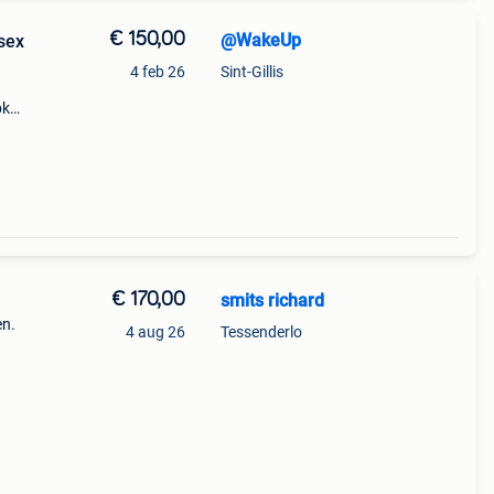
€ 150,00
@WakeUp
sex
4 feb 26
Sint-Gillis
bk
 52
€ 170,00
smits richard
en.
4 aug 26
Tessenderlo