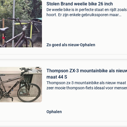
Stolen Brand weelie bike 26 inch
De weelie bike is in perfecte staat en rijdt zoals
hoort. Er zijn enkele gebruikssporen maar
technisch is hij in orde. Er is amper mee gerede
verkoop hem omdat ik hem amper gebruik.
Zo goed als nieuw
Ophalen
Thompson ZX-3 mountainbike als nieu
maat 44 S
Thompson zx-3 mountainbike als nieuw maat 
zeer mooie thompson-fiets ideaal voor mense
vanaf 1m50 michelin 26 inch banden shimano
versnellingen (8×3) shimano-remmen als nieu
fietsstoeltje als ni
Ophalen