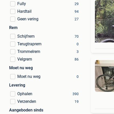
Fully
29
Hardtail
94
Geen vering
27
Rem
Schijfrem
70
Terugtraprem
0
Trommelrem
3
Velgrem
86
Moet nu weg
Moet nu weg
0
Levering
Ophalen
390
Verzenden
19
Aangeboden sinds