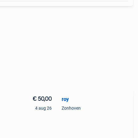
€ 50,00
roy
4 aug 26
Zonhoven