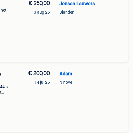
€ 250,00
Jenson Lauwers
 het
3 aug 26
Blanden
n. Ik
€ 200,00
Adam
w
14 jul 26
Ninove
44 s
n
-
w