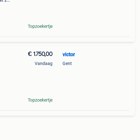
et 26
frame.
en.
Topzoekertje
€ 1.750,00
victor
Vandaag
Gent
e heb
em
Topzoekertje