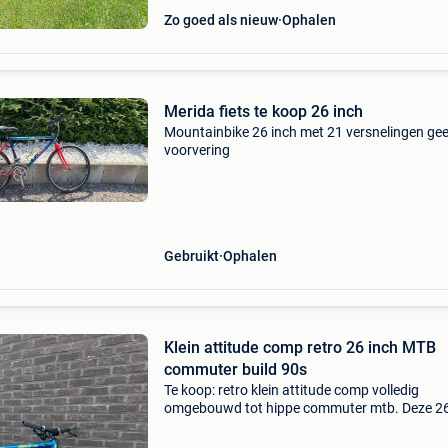
Zo goed als nieuw
Ophalen
Merida fiets te koop 26 inch
Mountainbike 26 inch met 21 versnelingen ge
voorvering
Gebruikt
Ophalen
Klein attitude comp retro 26 inch MTB
commuter build 90s
Te koop: retro klein attitude comp volledig
omgebouwd tot hippe commuter mtb. Deze 26
classic werd vanop het frame volledig opnieu
opgebouwd met moderne onderdelen. Het