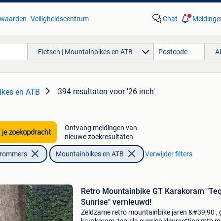
waarden
Veiligheidscentrum
Chat
Meldinge
Fietsen | Mountainbikes en ATB
A
394 resultaten
voor '26 inch'
ikes en ATB
Ontvang meldingen van
 je zoekopdracht
nieuwe zoekresultaten
Brommers
Mountainbikes en ATB
Verwijder filters
Retro Mountainbike GT Karakoram "Teq
Sunrise" vernieuwd!
Zeldzame retro mountainbike jaren &#39;90 , 