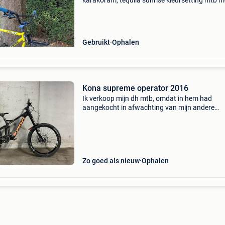
karakoram, tequila sunrise kleursetting mtb m
inch wielen stevig en comfortabel stalen m/l-
Breed hip motorstuur, bmx stuurpen en pedal
Gebruikt
Ophalen
Kona supreme operator 2016
Ik verkoop mijn dh mtb, omdat in hem had
aangekocht in afwachting van mijn andere
mountainbike. Nu ik mijn andere mountainbik
zit deze mtb veel te veel stil en is het tijd om h
weg te doen. Dez
Zo goed als nieuw
Ophalen