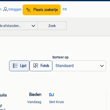
n
Inloggen
FR
Plaats zoekertje
lle afstanden…
Zoek
Sorteer op
Lijst
Foto’s
Bieden
DJ
uila
Vandaag
Sint-Kruis
gt