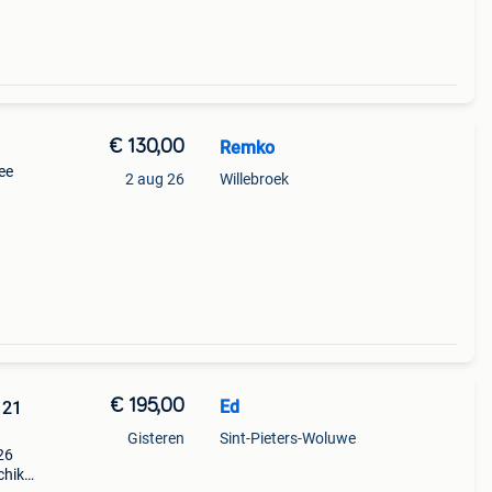
€ 130,00
Remko
ee
2 aug 26
Willebroek
€ 195,00
Ed
 21
Gisteren
Sint-Pieters-Woluwe
26
chikt