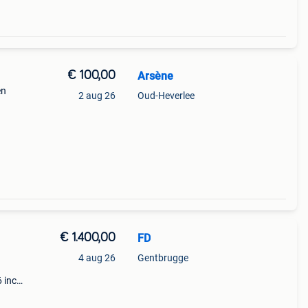
€ 100,00
Arsène
en
2 aug 26
Oud-Heverlee
€ 1.400,00
FD
4 aug 26
Gentbrugge
 inch
w