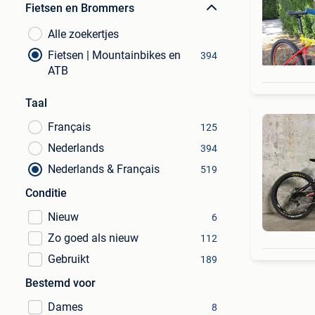
Fietsen en Brommers
Alle zoekertjes
Fietsen | Mountainbikes en
394
ATB
Taal
Français
125
Nederlands
394
Nederlands & Français
519
Conditie
Nieuw
6
Zo goed als nieuw
112
Gebruikt
189
Bestemd voor
Dames
8