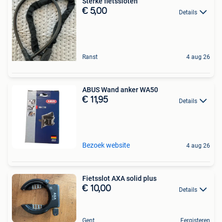
Sterke fietssloten
€ 5,00
Details
Ranst
4 aug 26
ABUS Wand anker WA50
€ 11,95
Details
Bezoek website
4 aug 26
Fietsslot AXA solid plus
€ 10,00
Details
Gent
Eergisteren