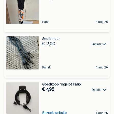
Paal
4 aug 26
Snelbinder
€ 2,00
Details
Ranst
4 aug 26
Goedkoop ringslot Falkx
€ 4,95
Details
Bezoek website
4 aug 26