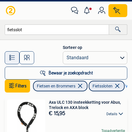
Fietsaccessoires | Fietssloten
Sorteer op
Alle afstanden…
Bewaar je zoekopdracht
Filters
Fietsen en Brommers
Fietssloten
Verw
Axa ULC 130 insteekketting voor Abus,
Trelock en AXA block
€ 15,95
Details
Topadvertentie