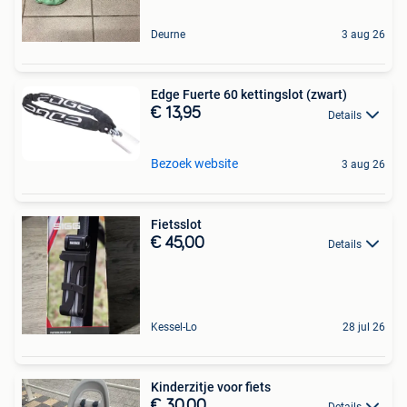
Deurne
3 aug 26
Edge Fuerte 60 kettingslot (zwart)
€ 13,95
Details
Bezoek website
3 aug 26
Fietsslot
€ 45,00
Details
Kessel-Lo
28 jul 26
Kinderzitje voor fiets
€ 30,00
Details