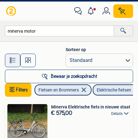
Elektrische fietsen
Sorteer op
Alle afstanden…
Bewaar je zoekopdracht
Filters
Fietsen en Brommers
Elektrische fietsen
Minerva Elektrische fiets in nieuwe staat
€ 575,00
Details