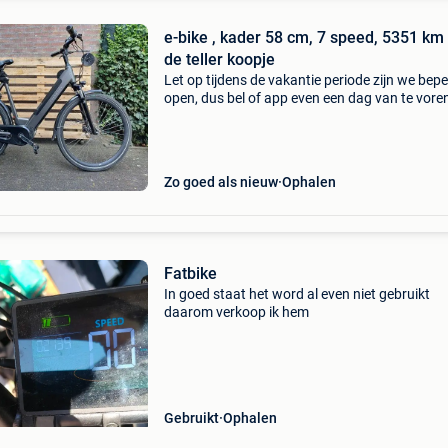
e-bike , kader 58 cm, 7 speed, 5351 km
de teller koopje
Let op tijdens de vakantie periode zijn we bepe
open, dus bel of app even een dag van te vore
voor openingstijden. Elektrische fiets gebruik
met weinig kilometers op de fiets, totaal 5351
Zo goed als nieuw
Ophalen
Fatbike
In goed staat het word al even niet gebruikt
daarom verkoop ik hem
Gebruikt
Ophalen