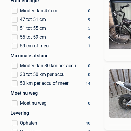
Framehoogte
Minder dan 47 cm
0
47 tot 51 cm
9
51 tot 55 cm
5
55 tot 59 cm
4
59 cm of meer
1
Maximale afstand
Minder dan 30 km per accu
0
30 tot 50 km per accu
0
50 km per accu of meer
14
Moet nu weg
Moet nu weg
0
Levering
Ophalen
40