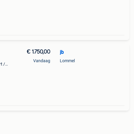
€ 1.750,00
jb
Vandaag
Lommel
t /
t