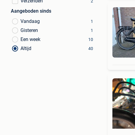
Verzenden
2
Aangeboden sinds
Vandaag
1
Gisteren
1
Een week
10
Altijd
40