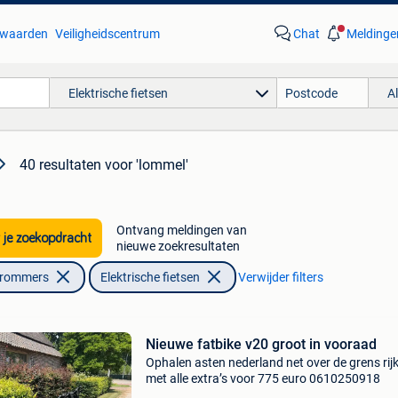
waarden
Veiligheidscentrum
Chat
Meldinge
Elektrische fietsen
A
40 resultaten
voor 'lommel'
Ontvang meldingen van
 je zoekopdracht
nieuwe zoekresultaten
Brommers
Elektrische fietsen
Verwijder filters
Nieuwe fatbike v20 groot in vooraad
Ophalen asten nederland net over de grens rij
met alle extra’s voor 775 euro 0610250918