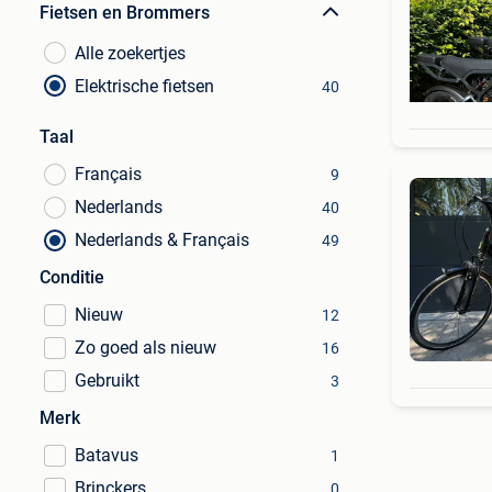
Fietsen en Brommers
Alle zoekertjes
Elektrische fietsen
40
Taal
Français
9
Nederlands
40
Nederlands & Français
49
Conditie
Nieuw
12
Zo goed als nieuw
16
Gebruikt
3
Merk
Batavus
1
Brinckers
0