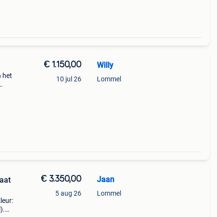
€ 1.150,00
Willy
n het
10 jul 26
Lommel
riem
 een
€ 3.350,00
Jaan
aat
5 aug 26
Lommel
leur:
).