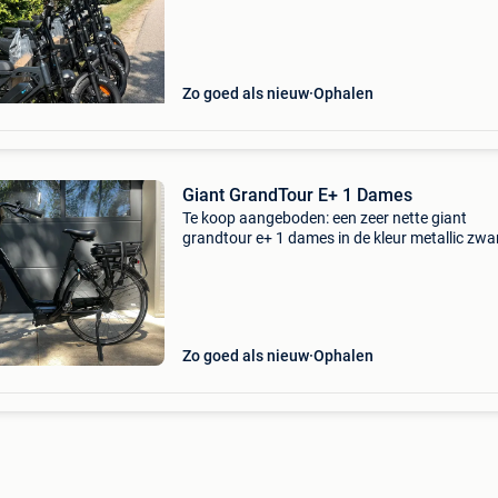
Zo goed als nieuw
Ophalen
Giant GrandTour E+ 1 Dames
Te koop aangeboden: een zeer nette giant
grandtour e+ 1 dames in de kleur metallic zwar
starry black, framemaat l. De fiets is in 2021
gekocht bij de giant store in eindhoven en heef
slechts ca. 4
Zo goed als nieuw
Ophalen