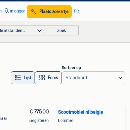
n
Inloggen
FR
Plaats zoekertje
lle afstanden…
Zoek
Sorteer op
Lijst
Foto’s
€ 775,00
Scootmobiel nl belgie
klaar
Eergisteren
Lommel