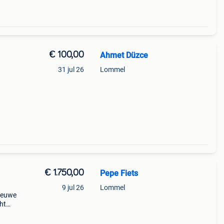
€ 100,00
Ahmet Düzce
31 jul 26
Lommel
€ 1.750,00
Pepe Fiets
9 jul 26
Lommel
nieuwe
ht
mano