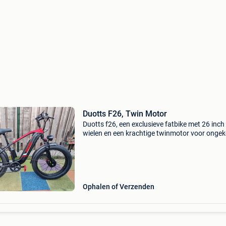
Duotts F26, Twin Motor
Duotts f26, een exclusieve fatbike met 26 inch
wielen en een krachtige twinmotor voor onge
prestaties. Met ducati en italiaanse stickers ..
Grensloos kracht, deze e-bike is perfect voor
avontuurl
Ophalen of Verzenden