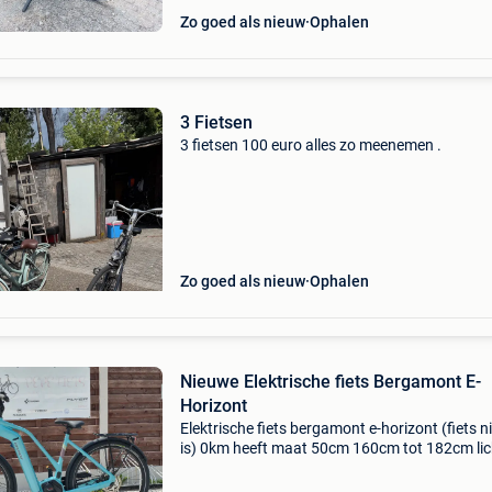
Zo goed als nieuw
Ophalen
3 Fietsen
3 fietsen 100 euro alles zo meenemen .
Zo goed als nieuw
Ophalen
Nieuwe Elektrische fiets Bergamont E-
Horizont
Elektrische fiets bergamont e-horizont (fiets 
is) 0km heeft maat 50cm 160cm tot 182cm lic
blauw batterij 500 wh bosch middenmotor
performance smart system versnellingen shi