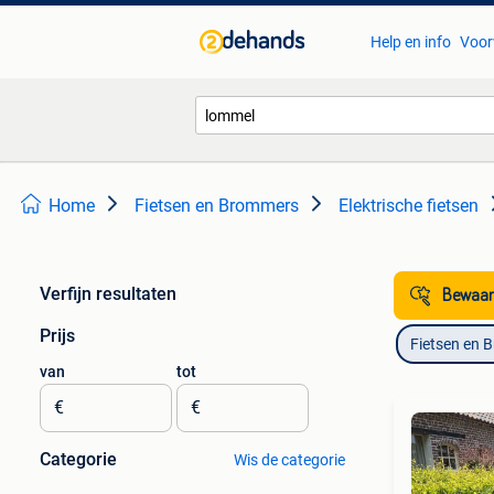
Help en info
Voor
Home
Fietsen en Brommers
Elektrische fietsen
Verfijn resultaten
Bewaar
Prijs
Fietsen en 
van
tot
€
€
Categorie
Wis de categorie