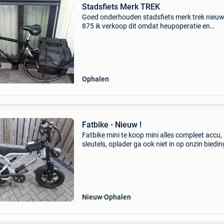
Stadsfiets Merk TREK
Goed onderhouden stadsfiets merk trek nieuw
875 ik verkoop dit omdat heupoperatie en
aanschaf electr fiets zonder fietstassen
Ophalen
Fatbike - Nieuw !
Fatbike mini te koop mini alles compleet accu, 
sleutels, oplader ga ook niet in op onzin biedi
of vragen ! Ben geen winkel ! Prijs vast 900 eu
te halen in luyksgestel (nederland) naast
Nieuw
Ophalen