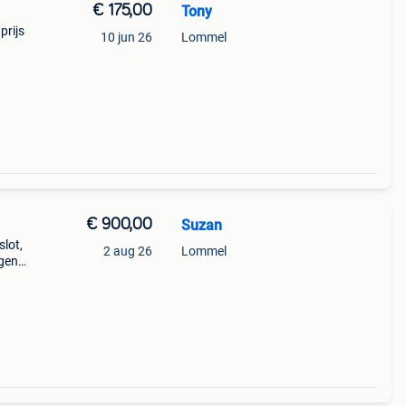
€ 175,00
Tony
prijs
10 jun 26
Lommel
€ 900,00
Suzan
slot,
2 aug 26
Lommel
ngen
ro af