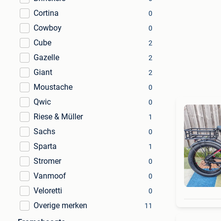
Cortina
0
Cowboy
0
Cube
2
Gazelle
2
Giant
2
Moustache
0
Qwic
0
Riese & Müller
1
Sachs
0
Sparta
1
Stromer
0
Vanmoof
0
Veloretti
0
Overige merken
11