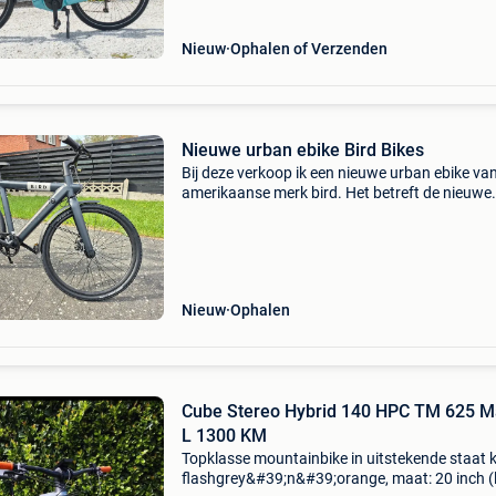
deore 1 jaar g
Nieuw
Ophalen of Verzenden
Nieuwe urban ebike Bird Bikes
Bij deze verkoop ik een nieuwe urban ebike va
amerikaanse merk bird. Het betreft de nieuwe
uitvoering aangedreven door een carbon tand
van gates en single speed. Het is een fiets met
heel
Nieuw
Ophalen
Cube Stereo Hybrid 140 HPC TM 625 M
L 1300 KM
Topklasse mountainbike in uitstekende staat k
flashgrey&#39;n&#39;orange, maat: 20 inch (l