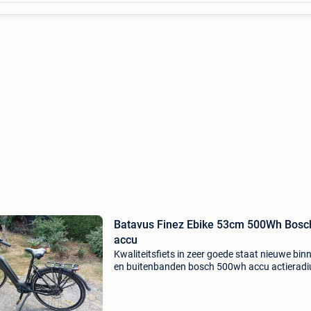
Batavus Finez Ebike 53cm 500Wh Bosch
accu
Kwaliteitsfiets in zeer goede staat nieuwe bin
en buitenbanden bosch 500wh accu actieradi
120km op tour stand 8 versnellingen nexus m
info kan ook op 0472359403