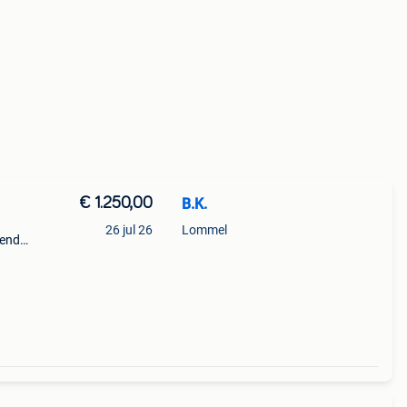
€ 1.250,00
B.K.
26 jul 26
Lommel
kende