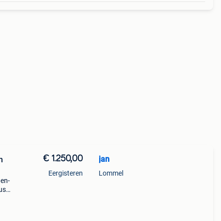
€ 1.250,00
jan
Eergisteren
Lommel
nen-
us
eer