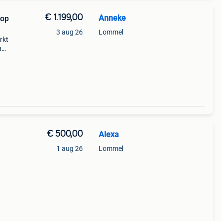
€ 1.199,00
Anneke
 op
3 aug 26
Lommel
rkt
n
t maar
 km
€ 500,00
Alexa
1 aug 26
Lommel