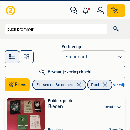
Brommers | Puch
Sorteer op
Alle afstanden…
Bewaar je zoekopdracht
Filters
Fietsen en Brommers
Puch
Verwijder 
Folders puch
Bieden
Details
Poperinge
3 aug 26