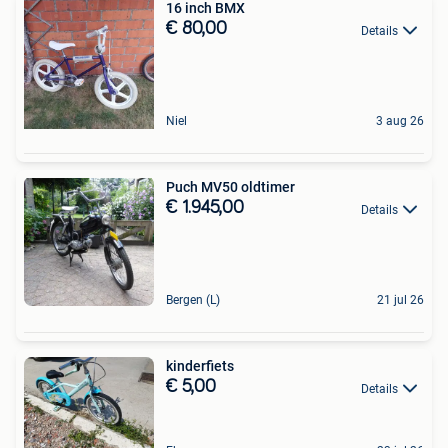
16 inch BMX
€ 80,00
Details
Niel
3 aug 26
Puch MV50 oldtimer
€ 1.945,00
Details
Bergen (L)
21 jul 26
kinderfiets
€ 5,00
Details