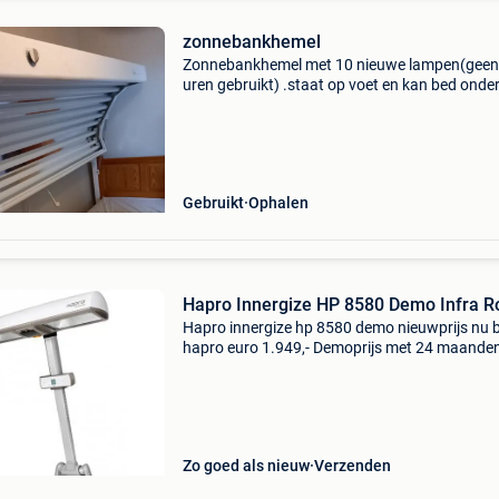
zonnebankhemel
Zonnebankhemel met 10 nieuwe lampen(gee
uren gebruikt) .staat op voet en kan bed onde
geplaatst worden.
Gebruikt
Ophalen
Hapro Innergize HP 8580 Demo Infra R
Hapro innergize hp 8580 demo nieuwprijs nu b
hapro euro 1.949,- Demoprijs met 24 maande
garantie euro 849,- geniet, ontspan, herleef en 
nieuwe energie! Uniek qua vorm en functionel
veelzijdi
Zo goed als nieuw
Verzenden