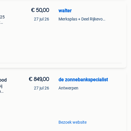
€ 50,00
walter
n25
27 jul 26
Merksplas + Deel Rijkevorsel
r
€ 849,00
de zonnebankspecialist
ood
ij
27 jul 26
Antwerpen
n
krijg
e
Bezoek website