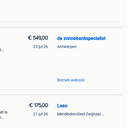
€ 549,00
de zonnebankspecialist
25 jul 26
Antwerpen
5
s en
 hb
Bezoek website
€ 175,00
Leen
at is
21 jul 26
Merelbeke+Deel Zwijnaarde
n