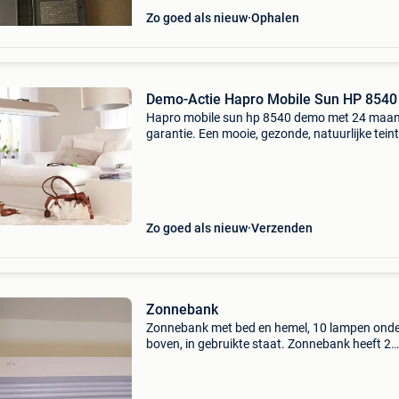
Zo goed als nieuw
Ophalen
Demo-Actie Hapro Mobile Sun HP 8540
Hapro mobile sun hp 8540 demo met 24 maa
garantie. Een mooie, gezonde, natuurlijke teint
aanmaak van vitamine d! Nieuwprijs nu euro
1.849,- Demo-actie nu euro 799,- de hapro mob
sun geeft u
Zo goed als nieuw
Verzenden
Zonnebank
Zonnebank met bed en hemel, 10 lampen onde
boven, in gebruikte staat. Zonnebank heeft 2
defecte lampen. De 2 gasveren zijn defect,
waardoor de zonnebank niet open blijft staan
valt langzaam