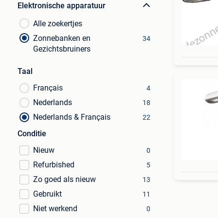
Elektronische apparatuur
Alle zoekertjes
Zonnebanken en
34
Gezichtsbruiners
Taal
Français
4
Nederlands
18
Nederlands & Français
22
Conditie
Nieuw
0
Refurbished
5
Zo goed als nieuw
13
Gebruikt
11
Niet werkend
0