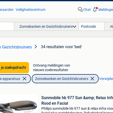
waarden
Veiligheidscentrum
Chat
Meldinge
Zonnebanken en Gezichtsbruiners
A
34 resultaten
voor 'bed'
 Gezichtsbruiners
Ontvang meldingen van
 je zoekopdracht
nieuwe zoekresultaten
he apparatuur
Zonnebanken en Gezichtsbruiners
Verwijder
Sunmobile hb 977 Sun &amp; Relax Inf
Rood en Facial
Philips sunmobile hb 977 sun & relax infra roo