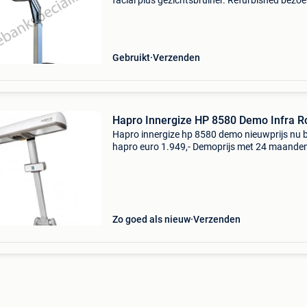
facial plus gezichtsbruiner. Refurbished bezoe
onze website en laat u adviseren!
Www.dezonnebankspecialist.nl al meer dan 1
jaar! Het adres voo
Gebruikt
Verzenden
Hapro Innergize HP 8580 Demo Infra R
Hapro innergize hp 8580 demo nieuwprijs nu b
hapro euro 1.949,- Demoprijs met 24 maande
garantie euro 849,- geniet, ontspan, herleef en 
nieuwe energie! Uniek qua vorm en functionel
veelzijdi
Zo goed als nieuw
Verzenden