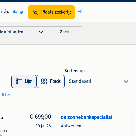
n
Inloggen
FR
Plaats zoekertje
lle afstanden…
Zoek
Sorteer op
Lijst
Foto’s
 filters
€ 699,00
de zonnebankspecialist
ra
30 jul 26
Antwerpen
d en