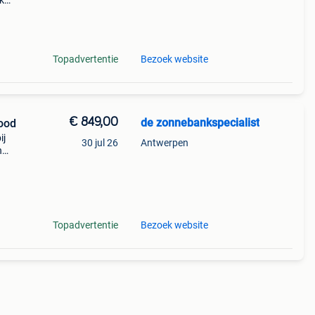
k
5
Topadvertentie
Bezoek website
€ 849,00
de zonnebankspecialist
ood
ij
30 jul 26
Antwerpen
n
krijg
e
Topadvertentie
Bezoek website