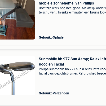
mobiele zonnehemel van Philips
Doet zijn werk nog heel goed. Makkelijk onder
te schuiven.. In enkele minuten een bruine look
Contact via email aub: info@ideefiksbvba.be 
prijs.
Gebruikt
Ophalen
Sunmobile hb 977 Sun &amp; Relax Inf
Rood en Facial
Philips sunmobile hb 977 sun & relax infra roo
facial plus gezichtsbruiner. Refurbished bezoe
onze website en laat u adviseren!
Www.dezonnebankspecialist.nl al meer dan 1
jaar! Het adres voo
Gebruikt
Verzenden