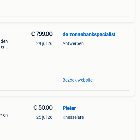
€ 799,00
de zonnebankspecialist
nden
29 jul 26
Antwerpen
 en
ile
Bezoek website
€ 50,00
Pieter
r en
25 jul 26
Knesselare
. Deze