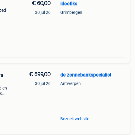
€ 60,00
ideefiks
 bed
30 jul 26
Grimbergen
.
vaste
€ 699,00
de zonnebankspecialist
ra
30 jul 26
Antwerpen
d en
k
5
Bezoek website