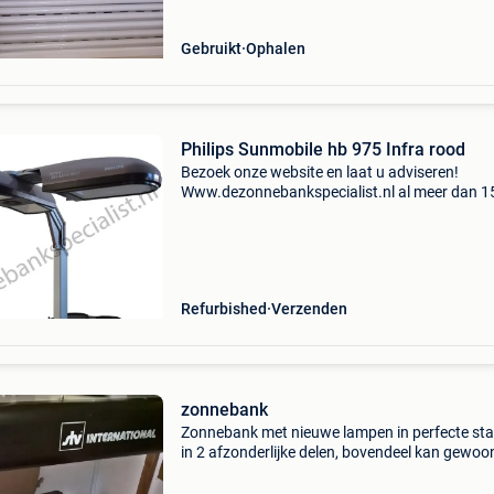
Gebruikt
Ophalen
Philips Sunmobile hb 975 Infra rood
Bezoek onze website en laat u adviseren!
Www.dezonnebankspecialist.nl al meer dan 1
jaar! Het adres voor jong gebruikte sunmobile
zonnehemels van het philips en hapro. Philips
975 sun & re
Refurbished
Verzenden
zonnebank
Zonnebank met nieuwe lampen in perfecte sta
in 2 afzonderlijke delen, bovendeel kan gewoo
boven een bed gebruikt worden