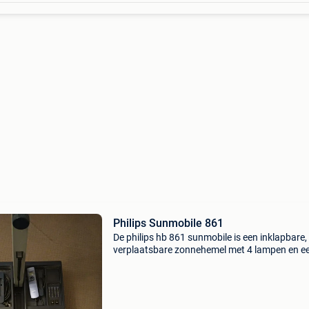
Philips Sunmobile 861
De philips hb 861 sunmobile is een inklapbare,
verplaatsbare zonnehemel met 4 lampen en e
bruiningsveld van 190 x 75 cm belangrijke
kenmerkenlampen: 4 krachtige hpa-lampen vo
een gelijkmatige verd