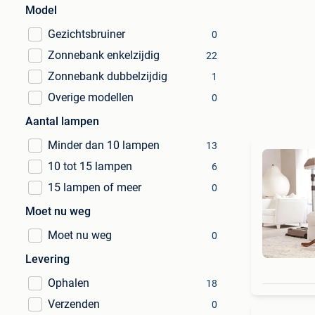
Model
Gezichtsbruiner
0
Zonnebank enkelzijdig
22
Zonnebank dubbelzijdig
1
Overige modellen
0
Aantal lampen
Minder dan 10 lampen
13
10 tot 15 lampen
6
15 lampen of meer
0
Moet nu weg
Moet nu weg
0
Levering
Ophalen
18
Verzenden
0