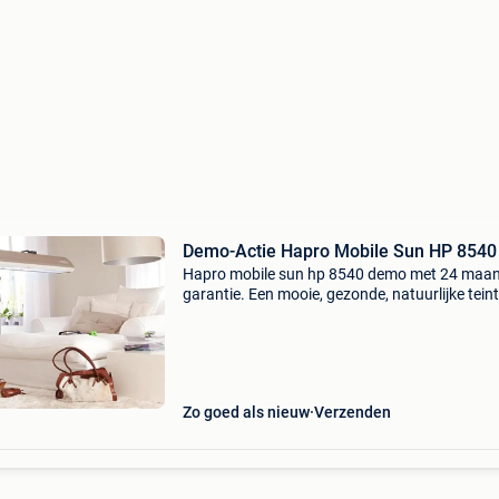
Demo-Actie Hapro Mobile Sun HP 8540
Hapro mobile sun hp 8540 demo met 24 maa
garantie. Een mooie, gezonde, natuurlijke teint
aanmaak van vitamine d! Nieuwprijs nu euro
1.849,- Demo-actie nu euro 799,- de hapro mob
sun geeft u
Zo goed als nieuw
Verzenden