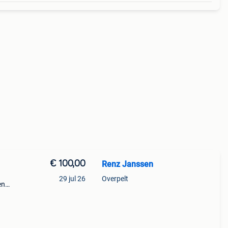
€ 100,00
Renz Janssen
29 jul 26
Overpelt
en
or