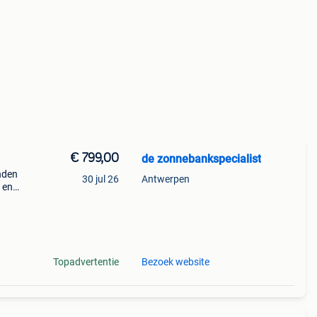
€ 799,00
de zonnebankspecialist
nden
30 jul 26
Antwerpen
 en
ile
Topadvertentie
Bezoek website