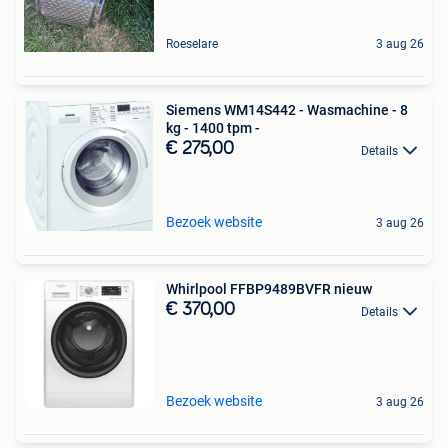
Roeselare
3 aug 26
Siemens WM14S442 - Wasmachine - 8
kg - 1400 tpm -
€ 275,00
Details
Bezoek website
3 aug 26
Whirlpool FFBP9489BVFR nieuw
€ 370,00
Details
Bezoek website
3 aug 26