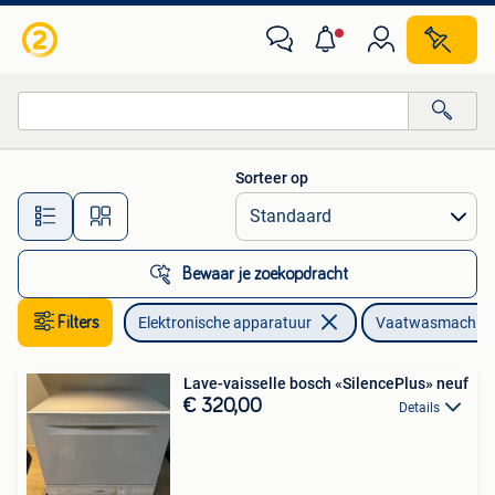
Vaatwasmachines
Sorteer op
Alle afstanden…
Bewaar je zoekopdracht
Filters
Elektronische apparatuur
Vaatwasmachin
Lave-vaisselle bosch «SilencePlus» neuf
€ 320,00
Details