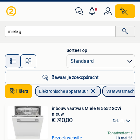
Vaatwasmachines
Sorteer op
Alle afstanden…
Bewaar je zoekopdracht
Filters
Elektronische apparatuur
Vaatwasmachin
inbouw vaatwas Miele G 5652 SCVi
nieuw
€ 740,00
Details
Topadvertentie
Bezoek website
18 mei 26