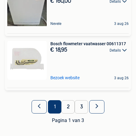
€ 160,00
Details
Nevele
3 aug 26
Bosch flowmeter vaatwasser 00611317
€ 18,95
Details
Bezoek website
3 aug 26
1
2
3
Pagina 1 van 3