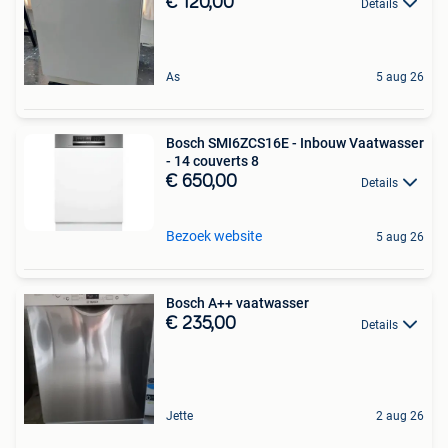
€ 120,00
Details
As
5 aug 26
Bosch SMI6ZCS16E - Inbouw Vaatwasser
- 14 couverts 8
€ 650,00
Details
Bezoek website
5 aug 26
Bosch A++ vaatwasser
€ 235,00
Details
Jette
2 aug 26