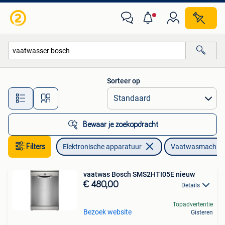
Vaatwasmachines
Sorteer op
Alle afstanden…
Bewaar je zoekopdracht
Filters
Elektronische apparatuur
Vaatwasmachin
vaatwas Bosch SMS2HTI05E nieuw
€ 480,00
Details
Topadvertentie
Bezoek website
Gisteren