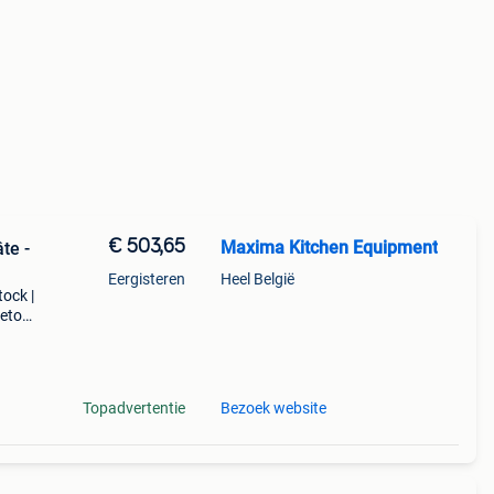
€ 503,65
Maxima Kitchen Equipment
Eergisteren
Heel België
tock |
retour
est
Topadvertentie
Bezoek website