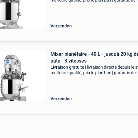
meilleure qualité, prix le plus bas | garantie de 
sous 100 jours ce mélangeur planétaire avec b
30 litres permet de mélanger jusqu&
Verzenden
Mixer planétaire - 40 L - jusquà 20 kg d
pâte - 3 vitesses
Livraison gratuite | livraison directe depuis le s
meilleure qualité, prix le plus bas | garantie de 
sous 100 jours ce mélangeur planétaire est
indispensable dans toute cuisine de restaur
Verzenden