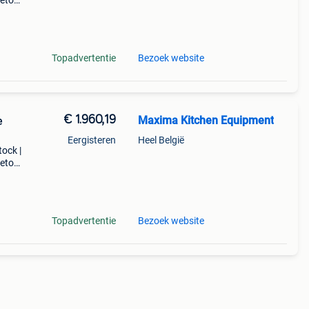
retour
ol de
Topadvertentie
Bezoek website
€ 1.960,19
Maxima Kitchen Equipment
e
Eergisteren
Heel België
tock |
retour
Topadvertentie
Bezoek website