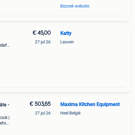
Bezoek website
€ 45,00
Katty
27 jul 26
Leuven
liefd
€ 503,65
Maxima Kitchen Equipment
âte -
27 jul 26
Heel België
tock |
retour
est