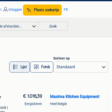
n
Inloggen
FR
Plaats zoekertje
lle afstanden…
Zoek
Sorteer op
Lijst
Foto’s
€ 1.016,39
Maxima Kitchen Equipment
e
Eergisteren
Heel België
tock |