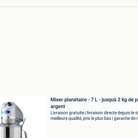
Mixer planétaire - 7 L - jusquà 2 kg de p
argent
Livraison gratuite | livraison directe depuis le s
meilleure qualité, prix le plus bas | garantie de 
sous 100 jours cet élégant batteur planétaire 
doté d'un robuste bol de 6,5 lit