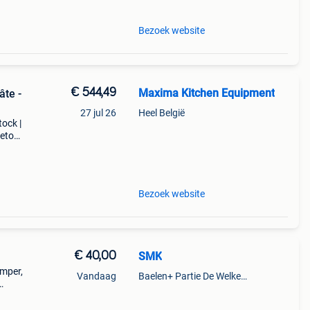
Bezoek website
€ 544,49
Maxima Kitchen Equipment
âte -
27 jul 26
Heel België
tock |
retour
est
Bezoek website
€ 40,00
SMK
amper,
Vandaag
Baelen+ Partie De Welkenraedt