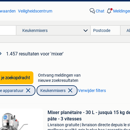
waarden
Veiligheidscentrum
Chat
Meldinge
Keukenmixers
A
1.457 resultaten
voor 'mixer'
Ontvang meldingen van
 je zoekopdracht
nieuwe zoekresultaten
he apparatuur
Keukenmixers
Verwijder filters
Mixer planétaire - 30 L - jusquà 15 kg d
pâte - 3 vitesses
Livraison gratuite | livraison directe depuis le s