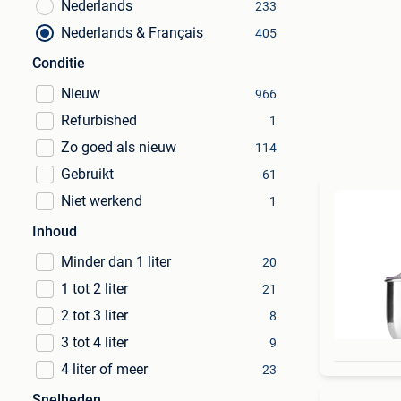
Nederlands
233
Nederlands & Français
405
Conditie
Nieuw
966
Refurbished
1
Zo goed als nieuw
114
Gebruikt
61
Niet werkend
1
Inhoud
Minder dan 1 liter
20
1 tot 2 liter
21
2 tot 3 liter
8
3 tot 4 liter
9
4 liter of meer
23
Snelheden