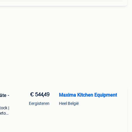
€ 544,49
Maxima Kitchen Equipment
âte -
Eergisteren
Heel België
tock |
retour
est