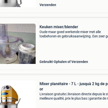
Verzenden
Keuken mixer/blender
Oude maar goed werkende mixer met alle
toebehoren en gebruiksaanwijzing. Een zeer ge
en duurzaam machine.
Gebruikt
Ophalen of Verzenden
Mixer planétaire - 7 L - jusquà 2 kg de p
or
Livraison gratuite | livraison directe depuis le s
meilleure qualité, prix le plus bas | garantie de 
sous 100 jours cet élégant batteur planétaire 
doté d'un robuste bol de 6,5 lit