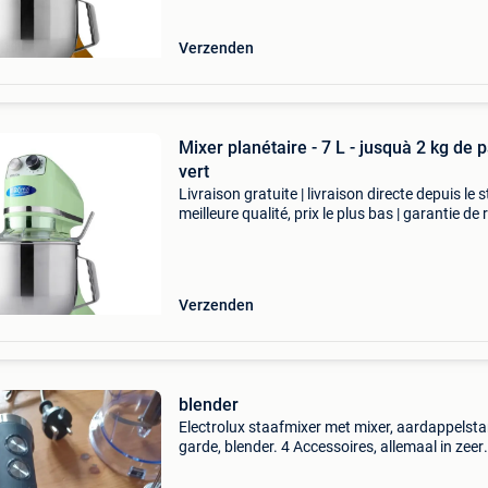
Verzenden
Mixer planétaire - 7 L - jusquà 2 kg de p
vert
Livraison gratuite | livraison directe depuis le s
meilleure qualité, prix le plus bas | garantie de 
sous 100 jours cet élégant batteur planétaire 
doté d'un robuste bol de 6,5 lit
Verzenden
blender
Electrolux staafmixer met mixer, aardappelst
garde, blender. 4 Accessoires, allemaal in zeer
goede staat. Verkocht voor dubbel gebruik.