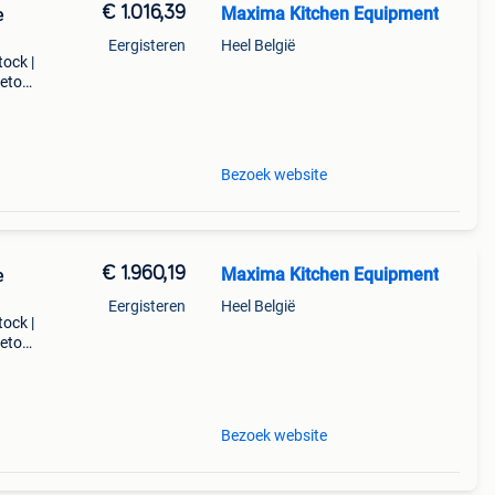
€ 1.016,39
Maxima Kitchen Equipment
e
Eergisteren
Heel België
tock |
retour
ol de
Bezoek website
€ 1.960,19
Maxima Kitchen Equipment
e
Eergisteren
Heel België
tock |
retour
Bezoek website