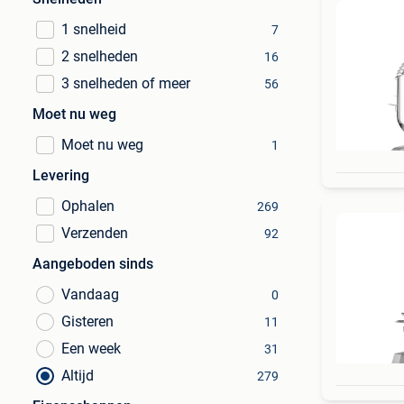
1 snelheid
7
2 snelheden
16
3 snelheden of meer
56
Moet nu weg
Moet nu weg
1
Levering
Ophalen
269
Verzenden
92
Aangeboden sinds
Vandaag
0
Gisteren
11
Een week
31
Altijd
279