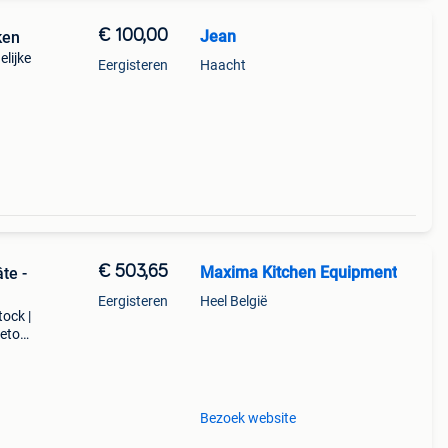
€ 100,00
Jean
ken
lijke
Eergisteren
Haacht
€ 503,65
Maxima Kitchen Equipment
Eergisteren
Heel België
tock |
retour
est
Bezoek website