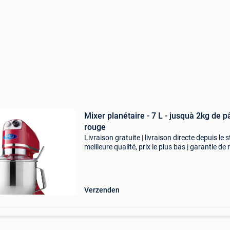
Mixer planétaire - 7 L - jusquà 2kg de pâte -
rouge
Livraison gratuite | livraison directe depuis le s
meilleure qualité, prix le plus bas | garantie de 
sous 100 jours cet élégant batteur planétaire 
doté d'un robuste bol de 6,5 lit
Verzenden