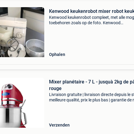
Kenwood keukenrobot mixer robot keu
Kenwood keukenrobot compleet, met alle moge
toebehoren zoals op de foto. Kenwood
keukenrobot mixer robot keuken
Ophalen
Mixer planétaire - 7 L - jusquà 2kg de pâte -
rouge
Livraison gratuite | livraison directe depuis le s
meilleure qualité, prix le plus bas | garantie de 
sous 100 jours cet élégant batteur planétaire 
doté d'un robuste bol de 6,5 lit
Verzenden