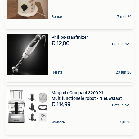
Ronse
7 mei 26
Philips-staafmixer
€ 12,00
Details
Herstal
23 jun 26
Magimix Compact 3200 XL
Multifunctionele robot - Nieuwstaat
€ 114,99
Details
Wandre
7 jul 26