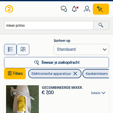
Keukenmixers
Sorteer op
Alle afstanden…
Bewaar je zoekopdracht
Filters
Elektronische apparatuur
Keukenmixers
GECOMBINEERDE MIXER.
€ 7,00
Details