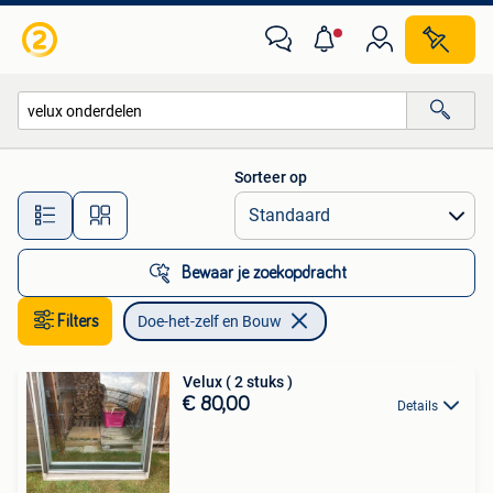
Doe-het-zelf en Bouw
Sorteer op
Alle afstanden…
Bewaar je zoekopdracht
Filters
Doe-het-zelf en Bouw
Velux ( 2 stuks )
€ 80,00
Details