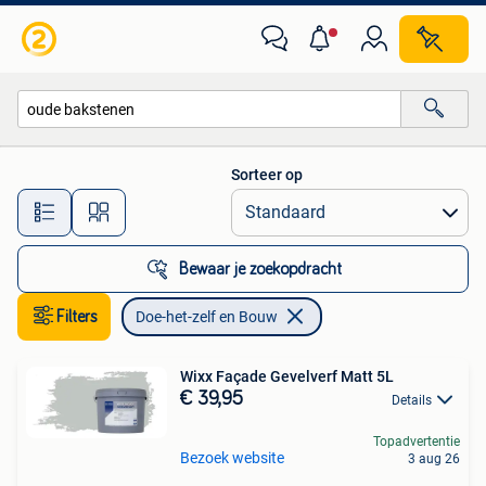
Doe-het-zelf en Bouw
Sorteer op
Alle afstanden…
Bewaar je zoekopdracht
Filters
Doe-het-zelf en Bouw
Wixx Façade Gevelverf Matt 5L
€ 39,95
Details
Topadvertentie
Bezoek website
3 aug 26