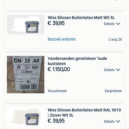
Wixx Siloxan Buitenlatex Matt Wit 5L
€ 39,95
Details
Bezoek website
2 aug 26
Vandersanden gevelsteen "oude
kuststeen
€ 1.150,00
Details
Wuustwezel
Eergisteren
Wixx Siloxan Buitenlatex Matt RAL 9010
| Zuiver Wit 5L
€ 39,95
Details