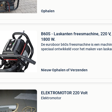
Ophalen
B60S - Laskanten freesmachine, 220 V,
1800 W.
De euroboor b60s freesmachine is een machi
speciaal ontwikkeld voor het maken van lask
in metaal. De laskantenfreesmachine heeft ee
maximale freesbreedte van 24 mm, bij een ho
45 graden,
Nieuw
Ophalen of Verzenden
ELEKTROMOTOR 220 Volt
Elektromotor