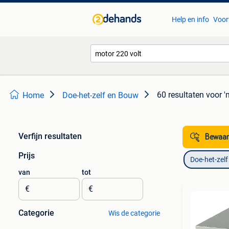
Help en info
Voor
60 resultaten
voor '
Home
Doe-het-zelf en Bouw
Verfijn resultaten
Bewaar
Prijs
Doe-het-zel
van
tot
€
€
Categorie
Wis de categorie