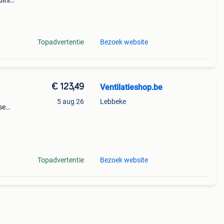
uitse
g
Topadvertentie
Bezoek website
€ 123,49
Ventilatieshop.be
5 aug 26
Lebbeke
se
bo-e.
Topadvertentie
Bezoek website