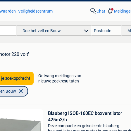
waarden
Veiligheidscentrum
Chat
Meldinge
Doe-het-zelf en Bouw
A
motor 220 volt'
Ontvang meldingen van
 je zoekopdracht
nieuwe zoekresultaten
f en Bouw
Blauberg ISOB-160EC boxventilator
425m3/h
Deze compacte en geisoleerde blauberg