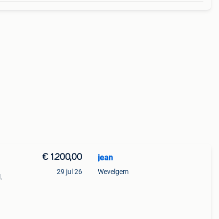
€ 1.200,00
jean
29 jul 26
Wevelgem
.