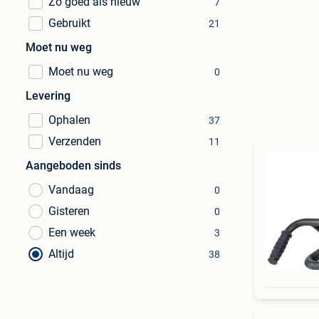
Zo goed als nieuw
7
Gebruikt
21
Moet nu weg
Moet nu weg
0
Levering
Ophalen
37
Verzenden
11
Aangeboden sinds
Vandaag
0
Gisteren
0
Een week
3
Altijd
38