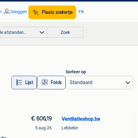
n
Inloggen
FR
Plaats zoekertje
lle afstanden…
Zoek
Sorteer op
Lijst
Foto’s
€ 606,19
Ventilatieshop.be
5 aug 26
Lebbeke