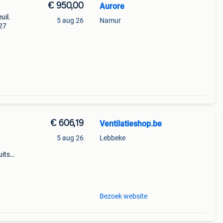
€ 950,00
Aurore
uil.
5 aug 26
Namur
27
€ 606,19
Ventilatieshop.be
5 aug 26
Lebbeke
uitse
g
Bezoek website