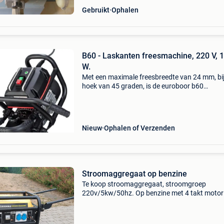
Gebruikt
Ophalen
B60 - Laskanten freesmachine, 220 V, 
W.
Met een maximale freesbreedte van 24 mm, bi
hoek van 45 graden, is de euroboor b60
freesmachine voor metaal uniek op de markt.
freesmachine is speciaal ontwikkeld voor het
maken van laskante
Nieuw
Ophalen of Verzenden
Stroomaggregaat op benzine
Te koop stroomaggregaat, stroomgroep
220v/5kw/50hz. Op benzine met 4 takt motor
390cc en 13pk. Dubbel stopkontakt en een ex
uitgang voor 12volt dc. Start met sleutel state
batterij ( batte