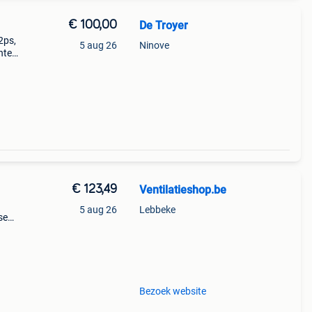
€ 100,00
De Troyer
2ps,
5 aug 26
Ninove
nte
€ 123,49
Ventilatieshop.be
5 aug 26
Lebbeke
se
bo-e.
Bezoek website