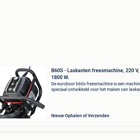
B60S - Laskanten freesmachine, 220 V,
1800 W.
De euroboor b60s freesmachine is een machi
speciaal ontwikkeld voor het maken van lask
in metaal. De laskantenfreesmachine heeft ee
maximale freesbreedte van 24 mm, bij een ho
45 graden,
Nieuw
Ophalen of Verzenden