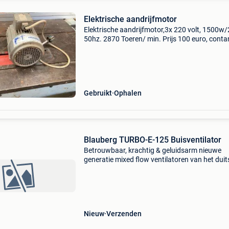
Elektrische aandrijfmotor
Elektrische aandrijfmotor,3x 220 volt, 1500w/
50hz. 2870 Toeren/ min. Prijs 100 euro, conta
betaling. Afhalen regio aalst – ninove
Gebruikt
Ophalen
Blauberg TURBO-E-125 Buisventilator
Betrouwbaar, krachtig & geluidsarm nieuwe
generatie mixed flow ventilatoren van het duit
kwaliteitsmerk blauberg: de buisventilator tur
De solide samenstelling van hoogwaardige
componenten
Nieuw
Verzenden