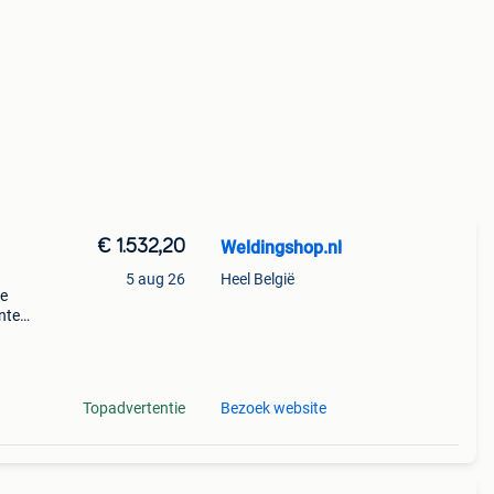
€ 1.532,20
Weldingshop.nl
5 aug 26
Heel België
ne
anten
n
ek van
Topadvertentie
Bezoek website