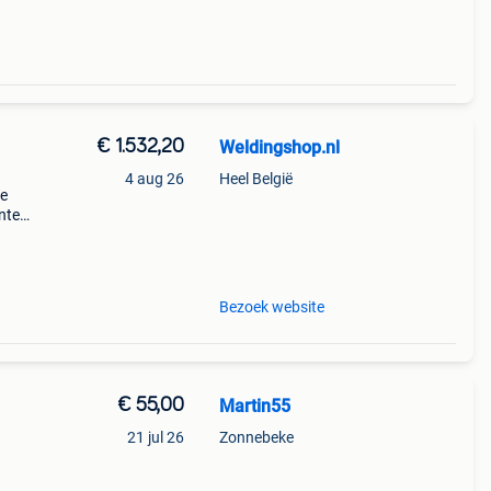
€ 1.532,20
Weldingshop.nl
4 aug 26
Heel België
ne
anten
n
ek van
Bezoek website
€ 55,00
Martin55
21 jul 26
Zonnebeke