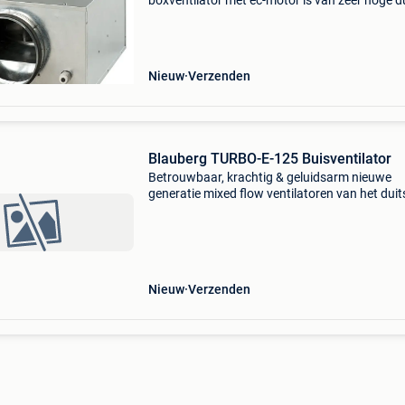
boxventilator met ec-motor is van zeer hoge d
kwaliteit. De behuizing is gemaakt van
gegalvaniseerd staal. Inwendig is de behuizin
gevuld met een 30mm therm
Nieuw
Verzenden
Blauberg TURBO-E-125 Buisventilator
Betrouwbaar, krachtig & geluidsarm nieuwe
generatie mixed flow ventilatoren van het duit
kwaliteitsmerk blauberg: de buisventilator tur
De solide samenstelling van hoogwaardige
componenten
Nieuw
Verzenden