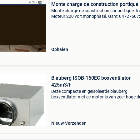
Monte charge de construction portique
Monte charge de construction sur portique, tre
Moteur 220 volt monophasé. Gsm: 04727607
Ophalen
Blauberg ISOB-160EC boxventilator
425m3/h
Deze compacte en geisoleerde blauberg
boxventilator met ec-motor is van zeer hoge d
kwaliteit. De behuizing is gemaakt van
gegalvaniseerd staal. Inwendig is de behuizin
gevuld met een 30mm therm
Nieuw
Verzenden