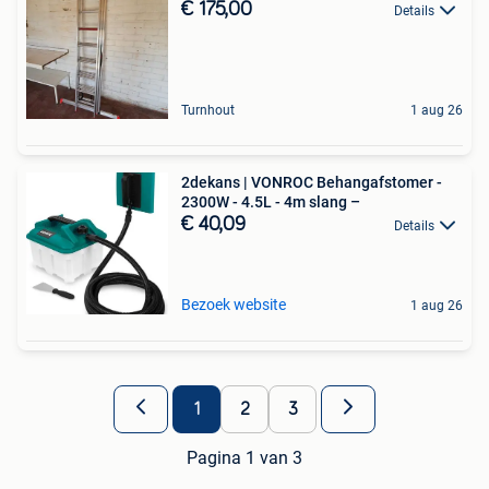
€ 175,00
Details
Turnhout
1 aug 26
2dekans | VONROC Behangafstomer -
2300W - 4.5L - 4m slang –
€ 40,09
Details
Bezoek website
1 aug 26
1
2
3
Pagina 1 van 3