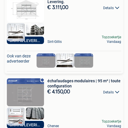
Levering.
€ 3.111,00
Details
Topzoekertje
GRATIS LEVERING
Sint-Gillis
Vandaag
Ook van deze
adverteerder
échafaudages modulaires | 95 m² | toute
configuration
€ 4.150,00
Details
Topzoekertje
GRATIS LEVERING
Chenee
Vandaag