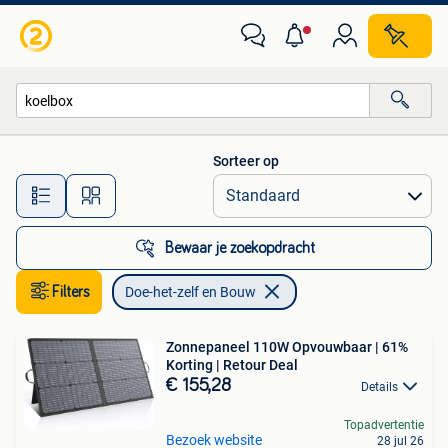
Doe-het-zelf en Bouw
Sorteer op
Alle afstanden…
Bewaar je zoekopdracht
Filters
Doe-het-zelf en Bouw
Zonnepaneel 110W Opvouwbaar | 61%
Korting | Retour Deal
€ 155,28
Details
Topadvertentie
Bezoek website
28 jul 26