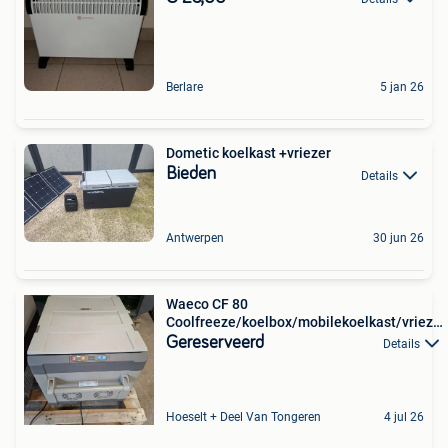
Berlare
5 jan 26
Dometic koelkast +vriezer
Bieden
Details
Antwerpen
30 jun 26
Waeco CF 80
Coolfreeze/koelbox/mobilekoelkast/vriezer
80 L
Gereserveerd
Details
Hoeselt + Deel Van Tongeren
4 jul 26