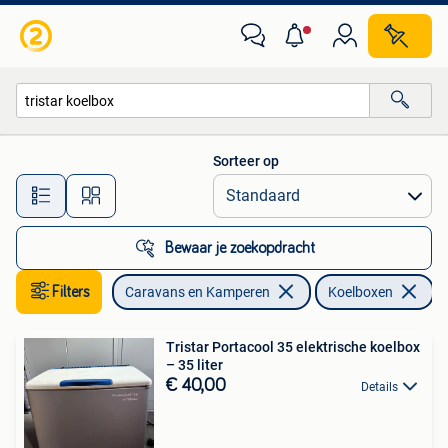
Koelboxen
Sorteer op
Alle afstanden…
Bewaar je zoekopdracht
Filters
Caravans en Kamperen
Koelboxen
Ve
Tristar Portacool 35 elektrische koelbox
– 35 liter
€ 40,00
Details