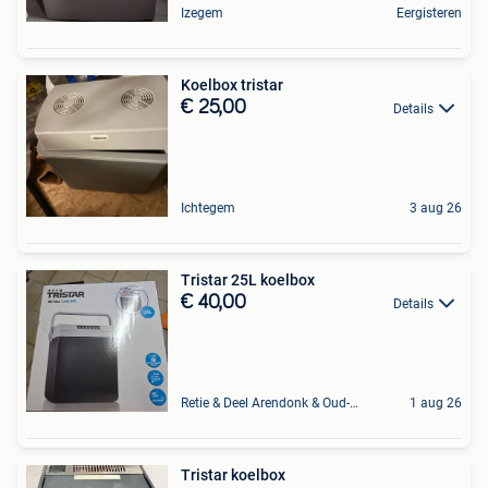
Izegem
Eergisteren
Koelbox tristar
€ 25,00
Details
Ichtegem
3 aug 26
Tristar 25L koelbox
€ 40,00
Details
Retie & Deel Arendonk & Oud-Turnhout
1 aug 26
Tristar koelbox